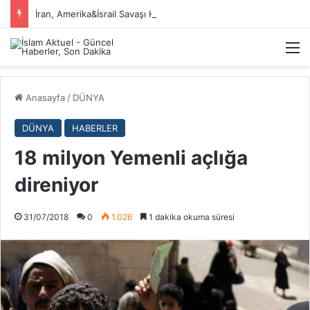
İran, Amerika&İsrail Savaşı Hakkında
M
Anasayfa
/
DÜNYA
DÜNYA
HABERLER
18 milyon Yemenli açlığa
direniyor
31/07/2018
0
1.026
1 dakika okuma süresi