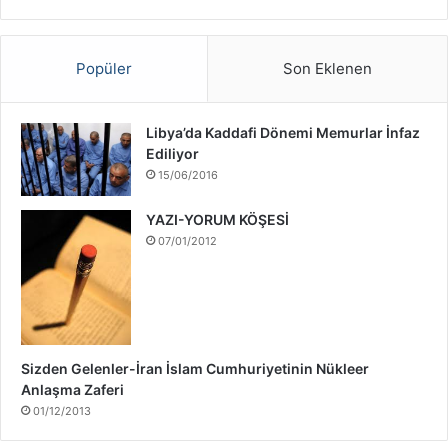
v
a
ş
Popüler
Son Eklenen
ı
H
a
Libya’da Kaddafi Dönemi Memurlar İnfaz
k
Ediliyor
k
15/06/2016
ı
n
YAZI-YORUM KÖŞESİ
d
07/01/2012
a
Sizden Gelenler-İran İslam Cumhuriyetinin Nükleer
Anlaşma Zaferi
01/12/2013