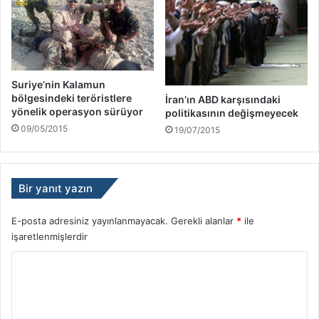
Suriye’nin Kalamun
bölgesindeki teröristlere
İran’ın ABD karşısındaki
yönelik operasyon sürüyor
politikasının değişmeyecek
09/05/2015
19/07/2015
Bir yanıt yazın
E-posta adresiniz yayınlanmayacak.
Gerekli alanlar
*
ile
işaretlenmişlerdir
Y
o
r