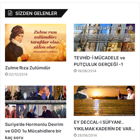
SİZDEN GELENLER
TEVHİD-İ MÜCADELE ve
PUTÇULUK GERÇEĞİ -1
Zulme Rıza Zulümdür
19/08/2014
02/12/2014
EY DECCAL-I SÜFYAN!..
Suriye’de Hormonlu Devrim
YIKILMAK KADERİN DE VAR…
ve GDO ‘lu Mücahidlere bir
26/06/2014
kaç soru