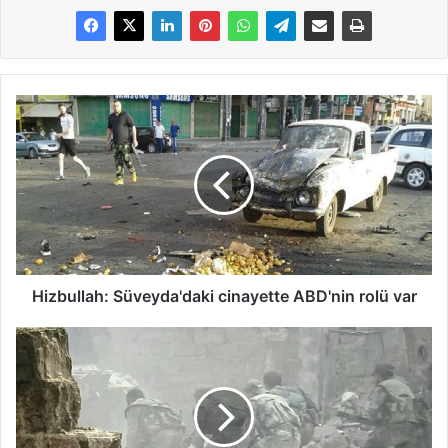
Hizbullah: Süveyda'daki cinayette ABD'nin rolü var