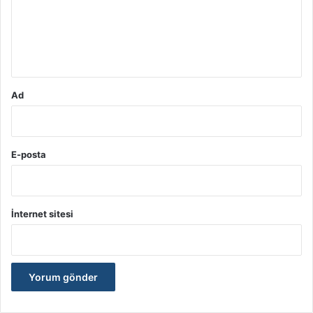
u
m
*
Ad
E-posta
İnternet sitesi