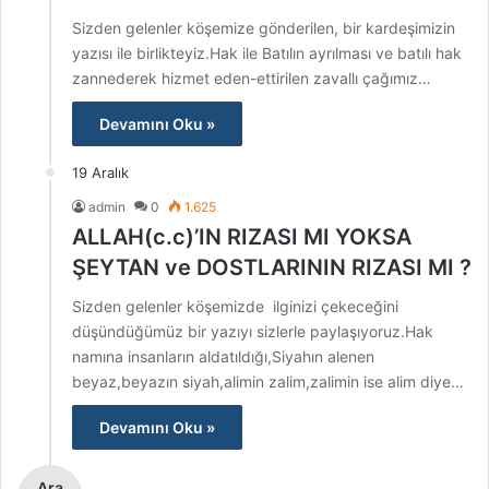
Sizden gelenler köşemize gönderilen, bir kardeşimizin
yazısı ile birlikteyiz.Hak ile Batılın ayrılması ve batılı hak
zannederek hizmet eden-ettirilen zavallı çağımız…
Devamını Oku »
19 Aralık
admin
0
1.625
ALLAH(c.c)’IN RIZASI MI YOKSA
ŞEYTAN ve DOSTLARININ RIZASI MI ?
Sizden gelenler köşemizde ilginizi çekeceğini
düşündüğümüz bir yazıyı sizlerle paylaşıyoruz.Hak
namına insanların aldatıldığı,Siyahın alenen
beyaz,beyazın siyah,alimin zalim,zalimin ise alim diye…
Devamını Oku »
Ara