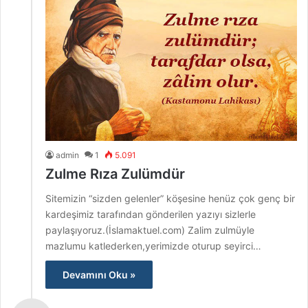
admin
1
5.091
Zulme Rıza Zulümdür
Sitemizin “sizden gelenler” köşesine henüz çok genç bir
kardeşimiz tarafından gönderilen yazıyı sizlerle
paylaşıyoruz.(İslamaktuel.com) Zalim zulmüyle
mazlumu katlederken,yerimizde oturup seyirci…
Devamını Oku »