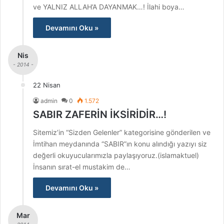
ve YALNIZ ALLAH’A DAYANMAK…! İlahi boya…
Devamını Oku »
Nis
- 2014 -
22 Nisan
admin
0
1.572
SABIR ZAFERİN İKSİRİDİR…!
Sitemiz’in “Sizden Gelenler” kategorisine gönderilen ve
İmtihan meydanında “SABIR”ın konu alındığı yazıyı siz
değerli okuyucularımızla paylaşıyoruz.(islamaktuel)
İnsanın sırat-el mustakim de…
Devamını Oku »
Mar