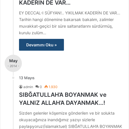
KADERİN DE VAR…
EY DECCAL-I SÜFYAN!.. YIKILMAK KADERİN DE VAR…
Tarihin hangi dönemine bakarsak bakalım, zalimler
muvakkat-geçici bir süre saltanatlarını sürdürmüş,
kurulu zulüm…
Devamını Oku »
May
- 2014 -
13 Mayıs
admin
0
1.930
SIBĞATULLAH’A BOYANMAK ve
YALNIZ ALLAH’A DAYANMAK…!
Sizden gelenler köşemize gönderilen ve bir solukta
okuyacağınıza inandığımız yazıyı sizlerle
paylaşıyoruz(İslamaktuel) SIBĞATULLAH’A BOYANMAK