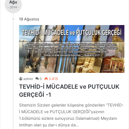
Ağu
- 2014 -
19 Ağustos
admin
0
3.415
TEVHİD-İ MÜCADELE ve PUTÇULUK
GERÇEĞİ -1
Sitemizin Sizden gelenler köşesine gönderilen “TEVHİD-
İ MÜCADELE ve PUTÇULUK GERÇEĞİ”yazının
1.bölümünü sizlere sunuyoruz.(İslamaktuel) Meydanı
imtihan olan şu dar-ı dünya da…