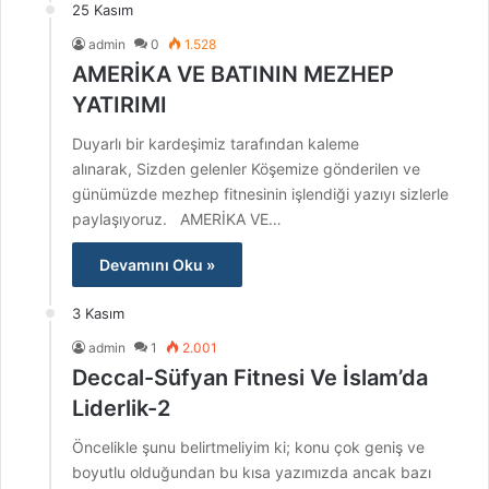
25 Kasım
admin
0
1.528
AMERİKA VE BATININ MEZHEP
YATIRIMI
Duyarlı bir kardeşimiz tarafından kaleme
alınarak, Sizden gelenler Köşemize gönderilen ve
günümüzde mezhep fitnesinin işlendiği yazıyı sizlerle
paylaşıyoruz. AMERİKA VE…
Devamını Oku »
3 Kasım
admin
1
2.001
Deccal-Süfyan Fitnesi Ve İslam’da
Liderlik-2
Öncelikle şunu belirtmeliyim ki; konu çok geniş ve
boyutlu olduğundan bu kısa yazımızda ancak bazı