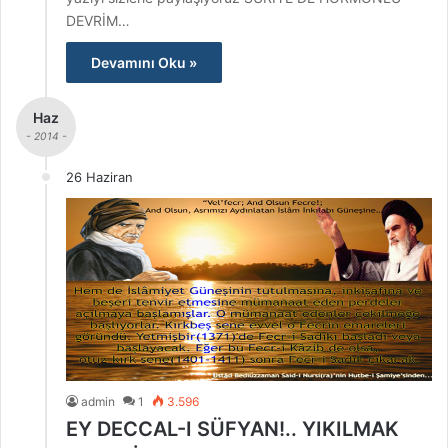
DEVRİM…
Devamını Oku »
Haz
- 2014 -
26 Haziran
admin
1
3.596
EY DECCAL-I SÜFYAN!.. YIKILMAK