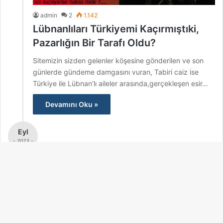
admin
2
1.142
Lübnanlıları Türkiyemi Kaçırmıştıki,
Pazarlığın Bir Tarafı Oldu?
Sitemizin sizden gelenler köşesine gönderilen ve son
günlerde gündeme damgasını vuran, Tabiri caiz ise
Türkiye ile Lübnan’lı aileler arasında,gerçekleşen esir…
Devamını Oku »
Eyl
- 2013 -
15 Eylül
admin
1
1.219
B
HAKİKATİ GÖRMEK FERASET İSTER
d
Sitemiz Okurları Tarafından kaleme alınarak Sizden
t
gelenler köşesine gönderilen ve günümüzde hak ve