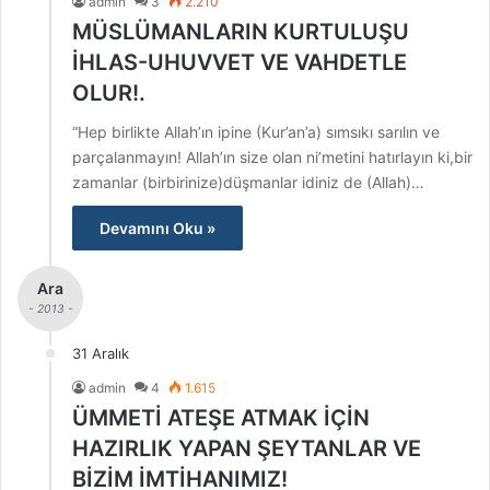
admin
3
2.210
MÜSLÜMANLARIN KURTULUŞU
İHLAS-UHUVVET VE VAHDETLE
OLUR!.
“Hep birlikte Allah’ın ipine (Kur’an’a) sımsıkı sarılın ve
parçalanmayın! Allah’ın size olan ni’metini hatırlayın ki,bir
zamanlar (birbirinize)düşmanlar idiniz de (Allah)…
Devamını Oku »
Ara
- 2013 -
31 Aralık
admin
4
1.615
ÜMMETİ ATEŞE ATMAK İÇİN
HAZIRLIK YAPAN ŞEYTANLAR VE
BİZİM İMTİHANIMIZ!