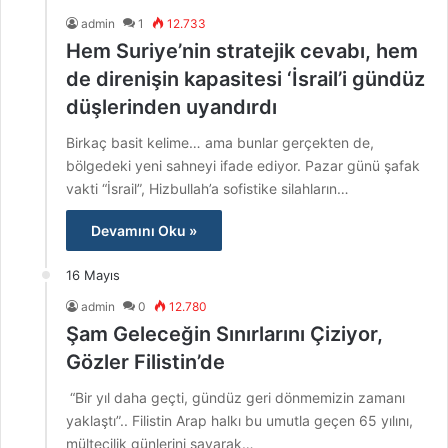
admin
1
12.733
Hem Suriye’nin stratejik cevabı, hem
de direnişin kapasitesi ‘İsrail’i gündüz
düşlerinden uyandırdı
Birkaç basit kelime… ama bunlar gerçekten de,
bölgedeki yeni sahneyi ifade ediyor. Pazar günü şafak
vakti “İsrail”, Hizbullah’a sofistike silahların…
Devamını Oku »
16 Mayıs
admin
0
12.780
Şam Geleceğin Sınırlarını Çiziyor,
Gözler Filistin’de
“Bir yıl daha geçti, gündüz geri dönmemizin zamanı
yaklaştı”.. Filistin Arap halkı bu umutla geçen 65 yılını,
mültecilik günlerini sayarak…