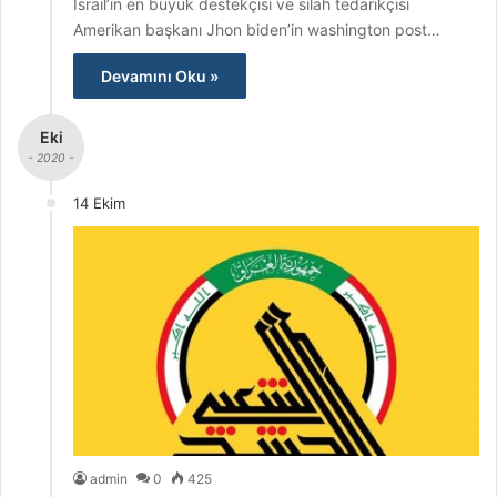
İsrail’in en büyük destekçisi ve silah tedarikçisi
Amerikan başkanı Jhon biden’in washington post…
Devamını Oku »
Eki
- 2020 -
14 Ekim
admin
0
425