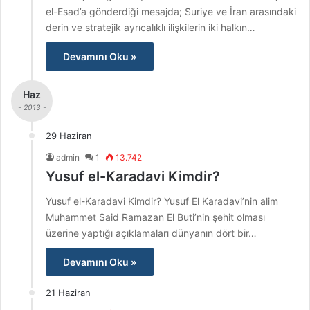
el-Esad’a gönderdiği mesajda; Suriye ve İran arasındaki
derin ve stratejik ayrıcalıklı ilişkilerin iki halkın…
Devamını Oku »
Haz
- 2013 -
29 Haziran
admin
1
13.742
Yusuf el-Karadavi Kimdir?
Yusuf el-Karadavi Kimdir? Yusuf El Karadavi’nin alim
Muhammet Said Ramazan El Buti’nin şehit olması
üzerine yaptığı açıklamaları dünyanın dört bir…
Devamını Oku »
21 Haziran