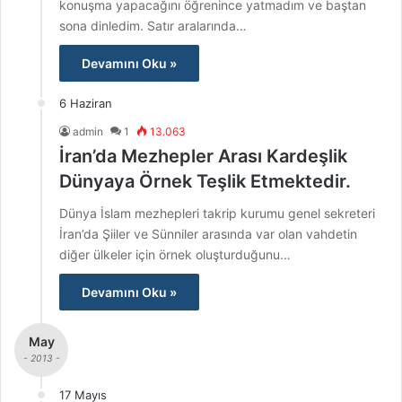
konuşma yapacağını öğrenince yatmadım ve baştan
sona dinledim. Satır aralarında…
Devamını Oku »
6 Haziran
admin
1
13.063
İran’da Mezhepler Arası Kardeşlik
Dünyaya Örnek Teşlik Etmektedir.
Dünya İslam mezhepleri takrip kurumu genel sekreteri
İran’da Şiiler ve Sünniler arasında var olan vahdetin
diğer ülkeler için örnek oluşturduğunu…
Devamını Oku »
May
- 2013 -
17 Mayıs