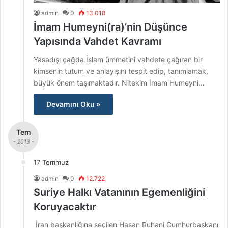
admin
0
13.018
İmam Humeyni(ra)’nin Düşünce
Yapısında Vahdet Kavramı
Yasadışı çağda İslam ümmetini vahdete çağıran bir
kimsenin tutum ve anlayışını tespit edip, tanımlamak,
büyük önem taşımaktadır. Nitekim İmam Humeyni…
Devamını Oku »
Tem
- 2013 -
17 Temmuz
admin
0
12.722
Suriye Halkı Vatanının Egemenliğini
Koruyacaktır
İran başkanlığına seçilen Hasan Ruhani Cumhurbaşkanı