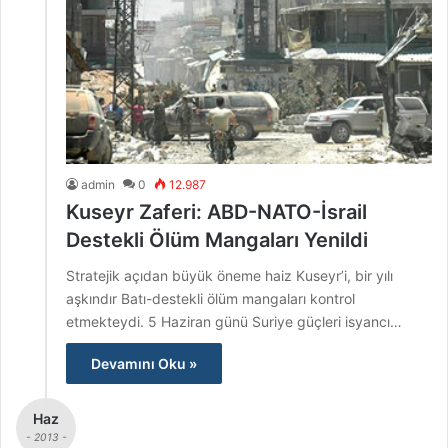
admin
0
12.987
Kuseyr Zaferi: ABD-NATO-İsrail
Destekli Ölüm Mangaları Yenildi
Stratejik açıdan büyük öneme haiz Kuseyr’i, bir yılı
aşkındır Batı-destekli ölüm mangaları kontrol
etmekteydi. 5 Haziran günü Suriye güçleri isyancı…
Devamını Oku »
Haz
- 2013 -