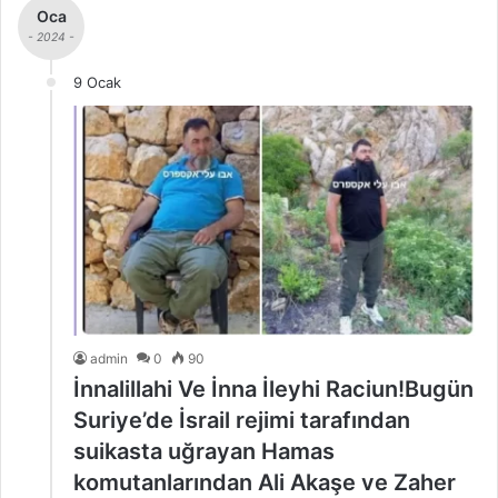
Oca
- 2024 -
9 Ocak
admin
0
90
İnnalillahi Ve İnna İleyhi Raciun!Bugün
Suriye’de İsrail rejimi tarafından
suikasta uğrayan Hamas
komutanlarından Ali Akaşe ve Zaher