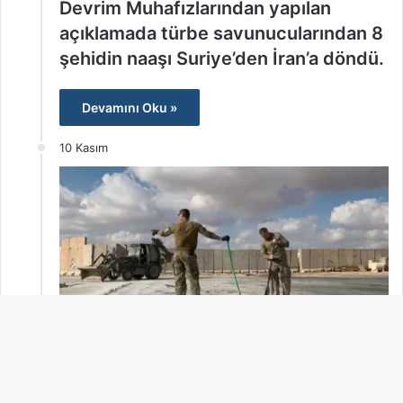
Devrim Muhafızlarından yapılan
açıklamada türbe savunucularından 8
şehidin naaşı Suriye’den İran’a döndü.
Devamını Oku »
10 Kasım
B
admin
0
79
Washington: Son 24 saatte Irak ve
d