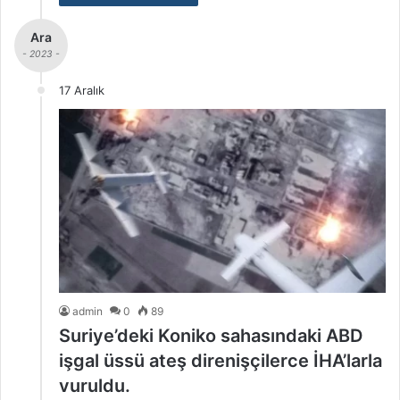
Ara
- 2023 -
17 Aralık
admin
0
89
Suriye’deki Koniko sahasındaki ABD
işgal üssü ateş direnişçilerce İHA’larla
vuruldu.