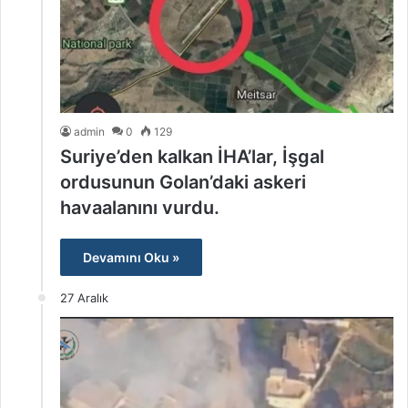
admin
0
129
Suriye’den kalkan İHA’lar, İşgal
ordusunun Golan’daki askeri
havaalanını vurdu.
Devamını Oku »
27 Aralık