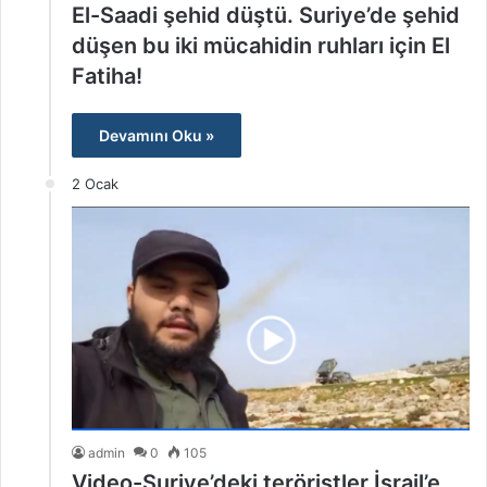
El-Saadi şehid düştü. Suriye’de şehid
düşen bu iki mücahidin ruhları için El
Fatiha!
Devamını Oku »
2 Ocak
admin
0
105
Video-Suriye’deki teröristler İsrail’e