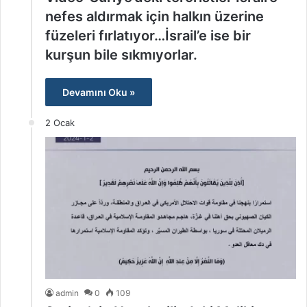
nefes aldırmak için halkın üzerine
füzeleri fırlatıyor…İsrail’e ise bir
kurşun bile sıkmıyorlar.
Devamını Oku »
2 Ocak
admin
0
109