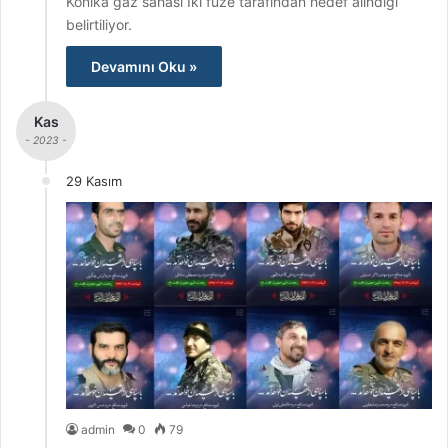
Konika gaz sahası İki füze tarafından hedef alındığı
belirtiliyor.
Devamını Oku »
Kas
- 2023 -
29 Kasım
admin
0
79