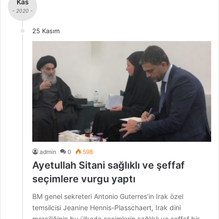
Kas
- 2020 -
25 Kasım
admin
0
598
Ayetullah Sitani sağlıklı ve şeffaf
seçimlere vurgu yaptı
BM genel sekreteri Antonio Guterres’in Irak özel
temsilcisi Jeanine Hennis-Plasschaert, Irak dini
merciliğinin bu ülkede seçimlerin sağlıklı ve şeffaf bir…