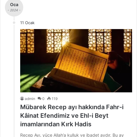
Oca
- 2024 -
11 Ocak
admin
0
119
Mübarek Recep ayı hakkında Fahr-i
Kâinat Efendimiz ve Ehl-i Beyt
imamlarından Kırk Hadis
Recep Ayı, yüce Allah’a kulluk ve ibadet aydır. Bu ay