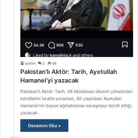
admin
0
98
Pakistan’lı Aktör: Tarih, Ayetullah
Hamanei’yi yazacak
Pakistan’lı Aktör: Tarih, 56 Müslüman ülkenin yöneticileri
kendilerini İsrail’e sunarken, 86 yaşındaki Ayetullah
Hamanei’nin boyun eğmektense savaşmayı tercih ettiği
yazacak.
Devamını Oku »