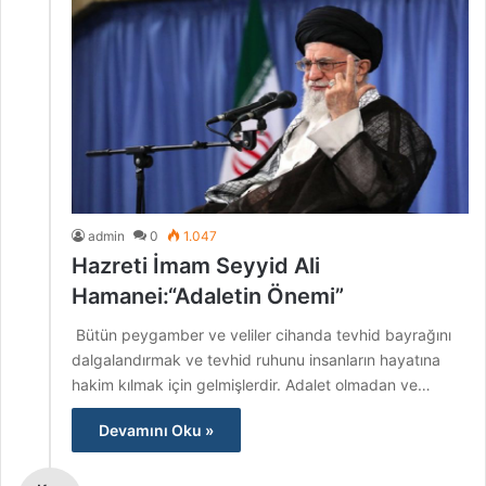
admin
0
1.047
Hazreti İmam Seyyid Ali
Hamanei:“Adaletin Önemi”
Bütün peygamber ve veliler cihanda tevhid bayrağını
dalgalandırmak ve tevhid ruhunu insanların hayatına
hakim kılmak için gelmişlerdir. Adalet olmadan ve…
Devamını Oku »