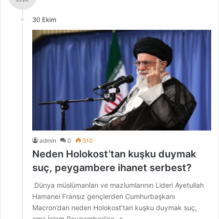
30 Ekim
admin
0
510
Neden Holokost’tan kuşku duymak
suç, peygambere ihanet serbest?
Dünya müslümanları ve mazlumlarının Lideri Ayetullah
Hamanei Fransız gençlerden Cumhurbaşkanı
Macron’dan neden Holokost’tan kuşku duymak suç,
ama İslam Peygamberi’ne -s-…