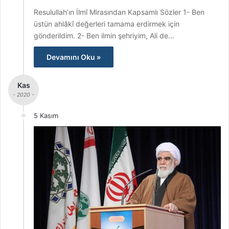
Resulullah’ın İlmî Mirasından Kapsamlı Sözler 1- Ben
üstün ahlâkî değerleri tamama erdirmek için
gönderildim. 2- Ben ilmin şehriyim, Ali de…
Devamını Oku »
Kas
- 2020 -
5 Kasım