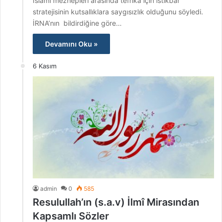
İslami mezhepleri arasında tefrika için istikbar
stratejisinin kutsallıklara saygısızlık olduğunu söyledi.
İRNA’nın bildirdiğine göre…
Devamını Oku »
6 Kasım
admin
0
585
Resulullah’ın (s.a.v) İlmî Mirasından
Kapsamlı Sözler