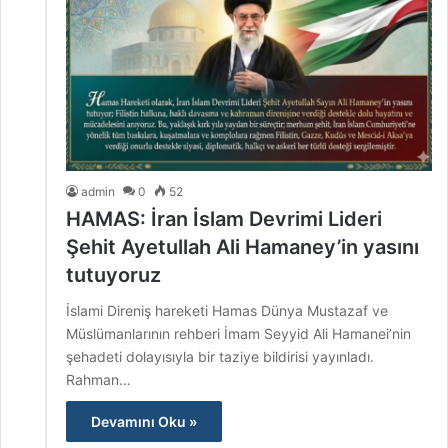
admin
0
52
HAMAS: İran İslam Devrimi Lideri
Şehit Ayetullah Ali Hamaney’in yasını
tutuyoruz
İslami Direniş hareketi Hamas Dünya Mustazaf ve
Müslümanlarının rehberi İmam Seyyid Ali Hamanei’nin
şehadeti dolayısıyla bir taziye bildirisi yayınladı.
Rahman…
Devamını Oku »