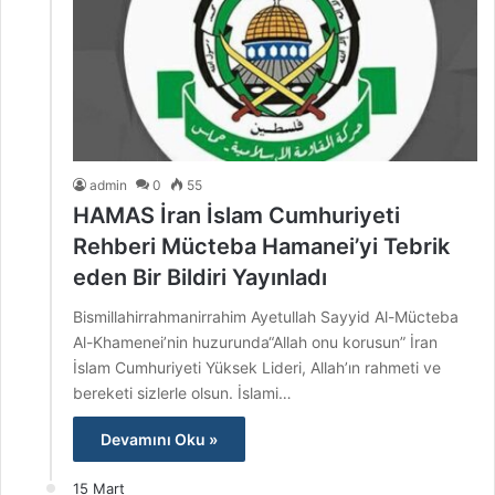
admin
0
55
HAMAS İran İslam Cumhuriyeti
Rehberi Mücteba Hamanei’yi Tebrik
eden Bir Bildiri Yayınladı
Bismillahirrahmanirrahim Ayetullah Sayyid Al-Mücteba
Al-Khamenei’nin huzurunda“Allah onu korusun” İran
İslam Cumhuriyeti Yüksek Lideri, Allah’ın rahmeti ve
bereketi sizlerle olsun. İslami…
Devamını Oku »
15 Mart