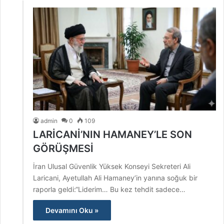
admin
0
109
LARİCANİ’NIN HAMANEY’LE SON
GÖRÜŞMESİ
İran Ulusal Güvenlik Yüksek Konseyi Sekreteri Ali
Laricani, Ayetullah Ali Hamaney’in yanına soğuk bir
raporla geldi:“Liderim… Bu kez tehdit sadece…
Devamını Oku »