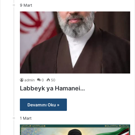
9 Mart
admin
0
50
Labbeyk ya Hamanei…
Devamını Oku »
1 Mart