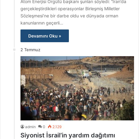
Atom Enerjisi Örgütü başkanı şunları söyledi: “İran’da
gerçekleştirdikleri operasyonlar Birleşmiş Milletler
Sözleşmesi’ne bir darbe oldu ve dünyada orman
kanunlarının geçerli…
Devamını Oku »
2 Temmuz
admin
0
2.129
Siyonist İsrail’in yardım dağıtımı