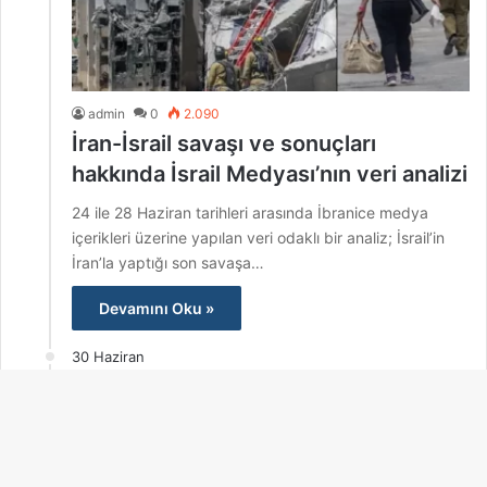
admin
0
2.090
İran-İsrail savaşı ve sonuçları
hakkında İsrail Medyası’nın veri analizi
24 ile 28 Haziran tarihleri arasında İbranice medya
içerikleri üzerine yapılan veri odaklı bir analiz; İsrail’in
İran’la yaptığı son savaşa…
Devamını Oku »
30 Haziran
B