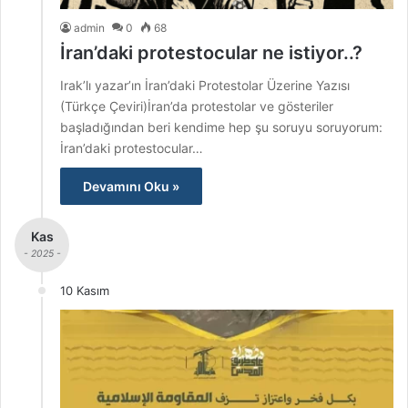
admin
0
68
İran’daki protestocular ne istiyor..?
Irak’lı yazar’ın İran’daki Protestolar Üzerine Yazısı
(Türkçe Çeviri)İran’da protestolar ve gösteriler
başladığından beri kendime hep şu soruyu soruyorum:
İran’daki protestocular…
Devamını Oku »
Kas
- 2025 -
10 Kasım