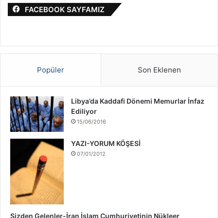
a
i
FACEBOOK SAYFAMIZ
:
l
S
a
v
a
ş
Popüler
Son Eklenen
ı
H
a
Libya’da Kaddafi Dönemi Memurlar İnfaz
k
Ediliyor
k
15/06/2016
ı
n
YAZI-YORUM KÖŞESİ
d
07/01/2012
a
Sizden Gelenler-İran İslam Cumhuriyetinin Nükleer