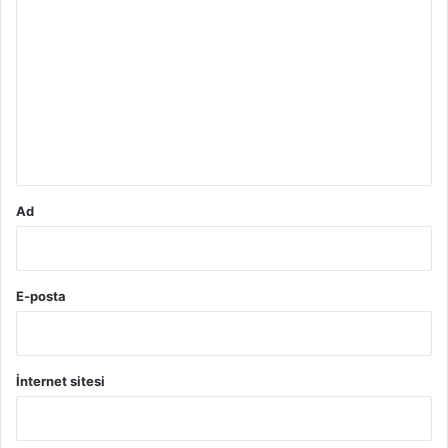
o
r
u
m
*
Ad
E-posta
İnternet sitesi