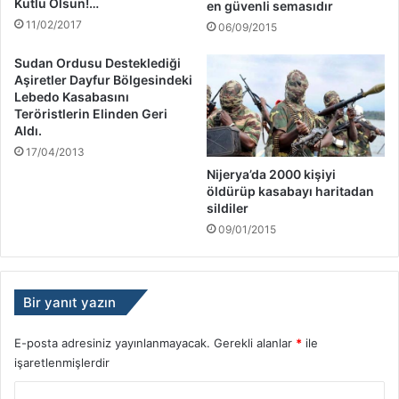
Kutlu Olsun!…
en güvenli semasıdır
11/02/2017
06/09/2015
Sudan Ordusu Desteklediği
Aşiretler Dayfur Bölgesindeki
Lebedo Kasabasını
Teröristlerin Elinden Geri
Aldı.
17/04/2013
Nijerya’da 2000 kişiyi
öldürüp kasabayı haritadan
sildiler
09/01/2015
Bir yanıt yazın
E-posta adresiniz yayınlanmayacak.
Gerekli alanlar
*
ile
işaretlenmişlerdir
Y