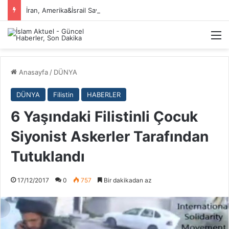
İran, Amerika&İsrail Savaşı Hakkında
M
Anasayfa
/
DÜNYA
DÜNYA
Filistin
HABERLER
6 Yaşındaki Filistinli Çocuk
Siyonist Askerler Tarafından
Tutuklandı
17/12/2017
0
757
Bir dakikadan az