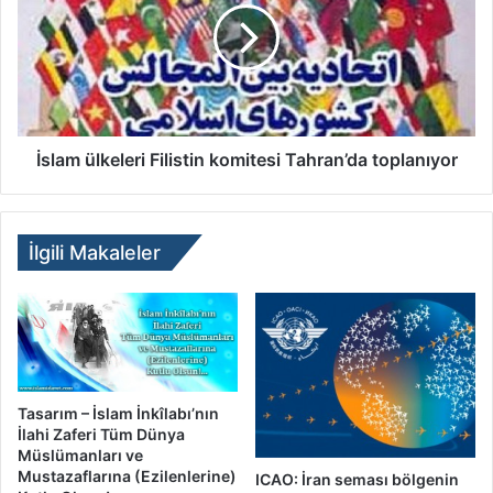
İslam ülkeleri Filistin komitesi Tahran’da toplanıyor
İlgili Makaleler
Tasarım – İslam İnkîlabı’nın
İlahi Zaferi Tüm Dünya
Müslümanları ve
Mustazaflarına (Ezilenlerine)
ICAO: İran seması bölgenin