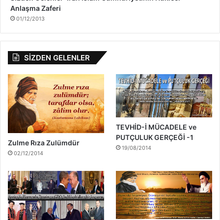
Anlaşma Zaferi
01/12/2013
SİZDEN GELENLER
TEVHİD-İ MÜCADELE ve
PUTÇULUK GERÇEĞİ -1
Zulme Rıza Zulümdür
19/08/2014
02/12/2014