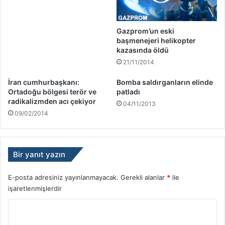
Gazprom’un eski
başmenejeri helikopter
kazasında öldü
21/11/2014
İran cumhurbaşkanı:
Bomba saldırganların elinde
Ortadoğu bölgesi terör ve
patladı
radikalizmden acı çekiyor
04/11/2013
09/02/2014
Bir yanıt yazın
E-posta adresiniz yayınlanmayacak.
Gerekli alanlar
*
ile
işaretlenmişlerdir
Y
o