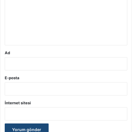
r
u
m
*
Ad
E-posta
İnternet sitesi