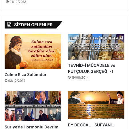
01/12/2013
SİZDEN GELENLER
TEVHİD-İ MÜCADELE ve
PUTÇULUK GERÇEĞİ -1
Zulme Rıza Zulümdür
19/08/2014
02/12/2014
EY DECCAL-I SÜFYAN!..
Suriye’de Hormonlu Devrim