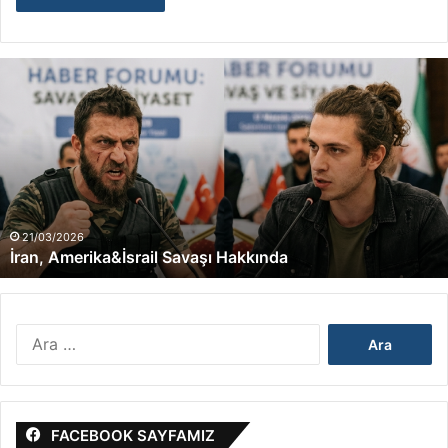
İran,
Amerika&İsrail
Savaşı
Hakkında
21/03/2026
İran, Amerika&İsrail Savaşı Hakkında
Arama:
FACEBOOK SAYFAMIZ