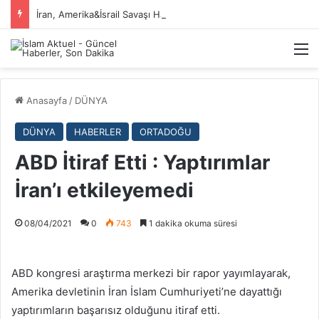
İran, Amerika&İsrail Savaşı Hakkında
M
Anasayfa
/
DÜNYA
DÜNYA
HABERLER
ORTADOĞU
ABD İtiraf Etti : Yaptırımlar
İran’ı etkileyemedi
08/04/2021
0
743
1 dakika okuma süresi
ABD kongresi araştırma merkezi bir rapor yayımlayarak,
Amerika devletinin İran İslam Cumhuriyeti’ne dayattığı
yaptırımların başarısız olduğunu itiraf etti.