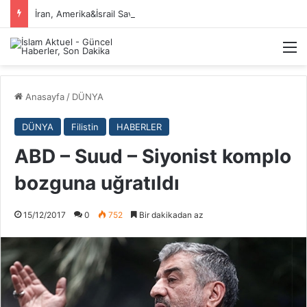
İran, Amerika&İsrail Savaşı Hakkında
M
Anasayfa
/
DÜNYA
DÜNYA
Filistin
HABERLER
ABD – Suud – Siyonist komplo
bozguna uğratıldı
15/12/2017
0
752
Bir dakikadan az