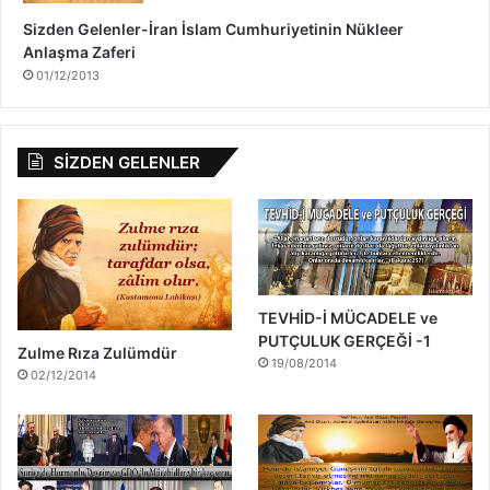
Sizden Gelenler-İran İslam Cumhuriyetinin Nükleer
Anlaşma Zaferi
01/12/2013
SİZDEN GELENLER
TEVHİD-İ MÜCADELE ve
PUTÇULUK GERÇEĞİ -1
Zulme Rıza Zulümdür
19/08/2014
02/12/2014