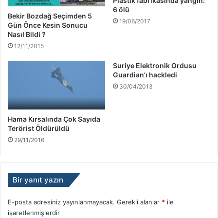
Plastik fabrikasında yangın:
6 ölü
Bekir Bozdağ Seçimden 5
19/06/2017
Gün Önce Kesin Sonucu
Nasıl Bildi ?
12/11/2015
Suriye Elektronik Ordusu
Guardian’ı hackledi
30/04/2013
Hama Kırsalında Çok Sayıda
Terörist Öldürüldü
29/11/2016
Bir yanıt yazın
E-posta adresiniz yayınlanmayacak.
Gerekli alanlar
*
ile
işaretlenmişlerdir