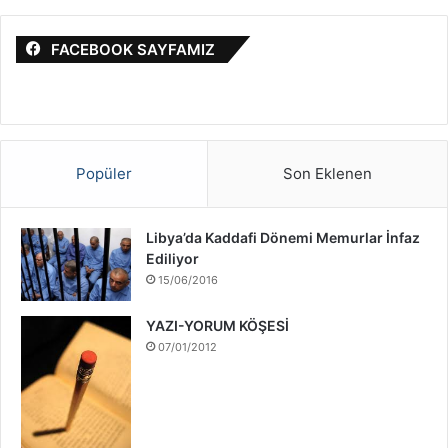
m
a
a
i
FACEBOOK SAYFAMIZ
:
l
S
a
v
a
ş
Popüler
Son Eklenen
ı
H
a
Libya’da Kaddafi Dönemi Memurlar İnfaz
k
Ediliyor
k
15/06/2016
ı
n
YAZI-YORUM KÖŞESİ
d
07/01/2012
a