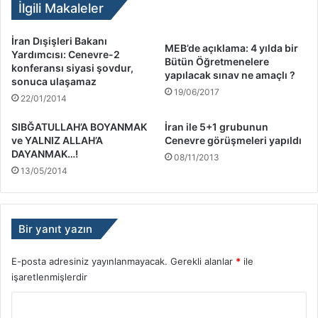
İlgili Makaleler
İran Dışişleri Bakanı
MEB’de açıklama: 4 yılda bir
Yardımcısı: Cenevre-2
Bütün Öğretmenelere
konferansı siyasi şovdur,
yapılacak sınav ne amaçlı ?
sonuca ulaşamaz
19/06/2017
22/01/2014
SIBĞATULLAH’A BOYANMAK
İran ile 5+1 grubunun
ve YALNIZ ALLAH’A
Cenevre görüşmeleri yapıldı
DAYANMAK…!
08/11/2013
13/05/2014
Bir yanıt yazın
E-posta adresiniz yayınlanmayacak.
Gerekli alanlar
*
ile
işaretlenmişlerdir
Y