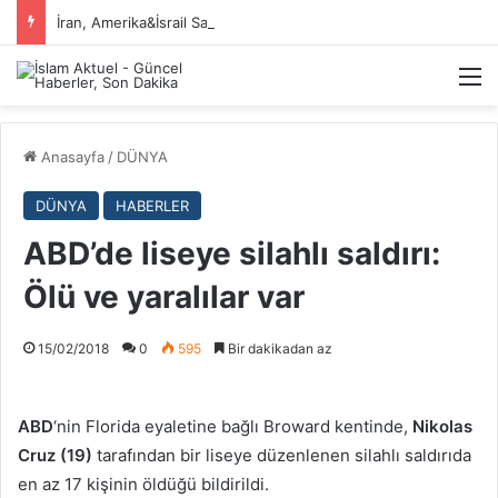
İran, Amerika&İsrail Savaşı Hakkında
M
Anasayfa
/
DÜNYA
DÜNYA
HABERLER
ABD’de liseye silahlı saldırı:
Ölü ve yaralılar var
15/02/2018
0
595
Bir dakikadan az
ABD
‘nin Florida eyaletine bağlı Broward kentinde,
Nikolas
Cruz (19)
tarafından bir liseye düzenlenen silahlı saldırıda
en az 17 kişinin öldüğü bildirildi.