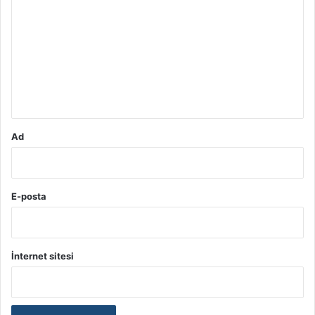
o
r
u
m
*
Ad
E-posta
İnternet sitesi