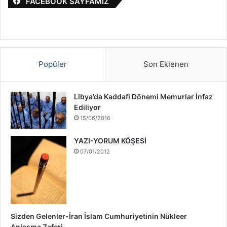
FACEBOOK SAYFAMIZ
:
l
S
a
v
a
ş
Popüler
Son Eklenen
ı
H
a
Libya’da Kaddafi Dönemi Memurlar İnfaz
k
Ediliyor
k
15/06/2016
ı
n
YAZI-YORUM KÖŞESİ
d
07/01/2012
a
Sizden Gelenler-İran İslam Cumhuriyetinin Nükleer
Anlaşma Zaferi