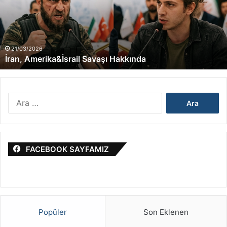
,
A
m
e
r
21/03/2026
İran, Amerika&İsrail Savaşı Hakkında
i
k
a
&
A
İ
r
s
a
r
m
a
a
i
FACEBOOK SAYFAMIZ
:
l
S
a
v
a
ş
Popüler
Son Eklenen
ı