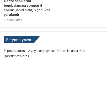
Gazze sahillerini
bombalaması sonucu 4
çocuk Şehid oldu, 5 çocuk’ta
yaralandı
16/07/2014
Bir yanıt yazın
E-posta adresiniz yayınlanmayacak.
Gerekli alanlar
*
ile
işaretlenmişlerdir
Y
o
r
u
m
*