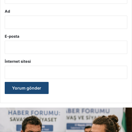
Ad
E-posta
İnternet sitesi
İ
r
a
n