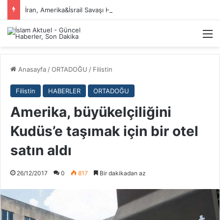
İran, Amerika&İsrail Savaşı Hakkında
M
Anasayfa
/
ORTADOĞU
/
Filistin
Filistin
HABERLER
ORTADOĞU
Amerika, büyükelçiliğini
Kudüs’e taşımak için bir otel
satın aldı
26/12/2017
0
817
Bir dakikadan az