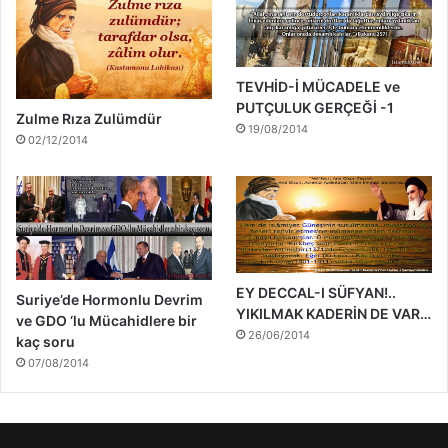
TEVHİD-İ MÜCADELE ve
PUTÇULUK GERÇEĞİ -1
Zulme Rıza Zulümdür
19/08/2014
02/12/2014
EY DECCAL-I SÜFYAN!..
Suriye’de Hormonlu Devrim
YIKILMAK KADERİN DE VAR…
ve GDO ‘lu Mücahidlere bir
26/06/2014
kaç soru
07/08/2014