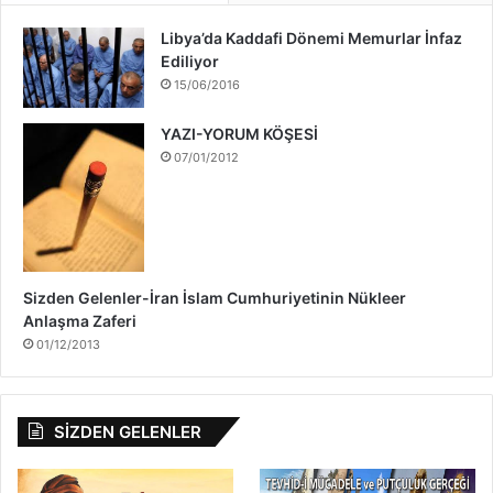
H
a
Libya’da Kaddafi Dönemi Memurlar İnfaz
k
Ediliyor
k
15/06/2016
ı
n
YAZI-YORUM KÖŞESİ
d
07/01/2012
a
Sizden Gelenler-İran İslam Cumhuriyetinin Nükleer
Anlaşma Zaferi
01/12/2013
SİZDEN GELENLER