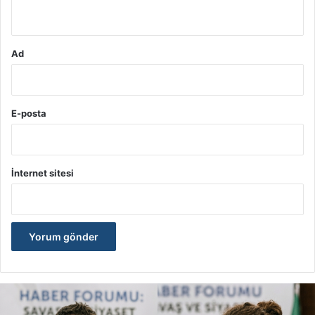
*
Ad
E-posta
İnternet sitesi
İ
r