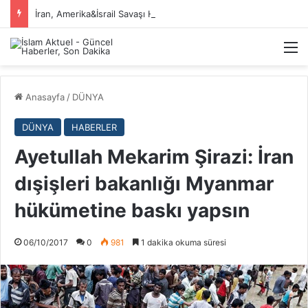
İran, Amerika&İsrail Savaşı Hakkında
M
Anasayfa
/
DÜNYA
DÜNYA
HABERLER
Ayetullah Mekarim Şirazi: İran
dışişleri bakanlığı Myanmar
hükümetine baskı yapsın
06/10/2017
0
981
1 dakika okuma süresi