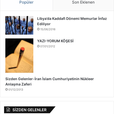
ş
Popüler
Son Eklenen
ı
H
a
Libya’da Kaddafi Dönemi Memurlar İnfaz
k
Ediliyor
k
15/06/2016
ı
n
YAZI-YORUM KÖŞESİ
d
07/01/2012
a
Sizden Gelenler-İran İslam Cumhuriyetinin Nükleer
Anlaşma Zaferi
01/12/2013
SİZDEN GELENLER