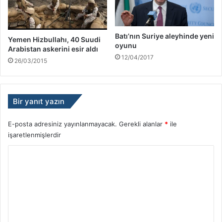
Batı’nın Suriye aleyhinde yeni
Yemen Hizbullahı, 40 Suudi
oyunu
Arabistan askerini esir aldı
12/04/2017
26/03/2015
Bir yanıt yazın
E-posta adresiniz yayınlanmayacak.
Gerekli alanlar
*
ile
işaretlenmişlerdir
Y
o
r
u
m