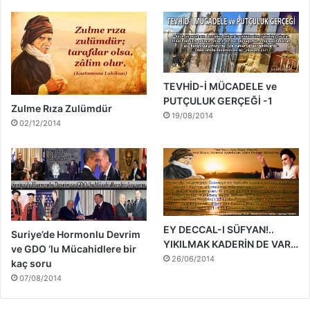
TEVHİD-İ MÜCADELE ve
PUTÇULUK GERÇEĞİ -1
Zulme Rıza Zulümdür
19/08/2014
02/12/2014
EY DECCAL-I SÜFYAN!..
Suriye’de Hormonlu Devrim
YIKILMAK KADERİN DE VAR…
ve GDO ‘lu Mücahidlere bir
26/06/2014
kaç soru
07/08/2014