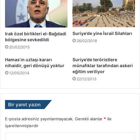
Suriye’de yine İsrail Silahları
Irak özel birlikleri el-Bağdadi
bölgesine sevkedildi
26/02/2018
20/02/2015
Hamas’ın uzlaşı kararı
Suriye’de teröristlere
nihaidir, geri dönüşü yoktur
münafıklar tarafından askeri
eğitim veriliyor
12/05/2014
22/12/2013
Bir yanıt yazın
E-posta adresiniz yayınlanmayacak.
Gerekli alanlar
*
ile
işaretlenmişlerdir
Y