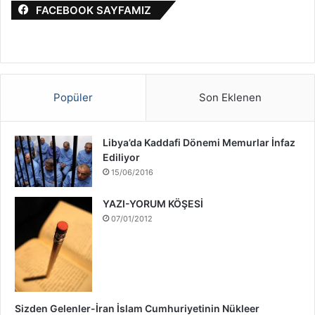
i
FACEBOOK SAYFAMIZ
:
l
S
a
v
a
ş
Popüler
Son Eklenen
ı
H
a
Libya’da Kaddafi Dönemi Memurlar İnfaz
k
Ediliyor
k
15/06/2016
ı
n
YAZI-YORUM KÖŞESİ
d
07/01/2012
a
Sizden Gelenler-İran İslam Cumhuriyetinin Nükleer