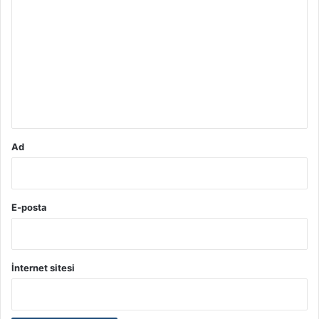
o
r
u
m
*
Ad
E-posta
İnternet sitesi