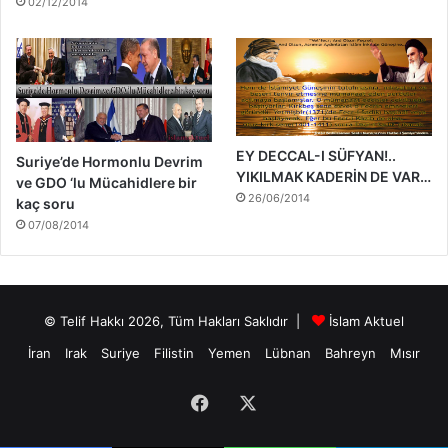
02/12/2014
EY DECCAL-I SÜFYAN!..
Suriye’de Hormonlu Devrim
YIKILMAK KADERİN DE VAR…
ve GDO ‘lu Mücahidlere bir
26/06/2014
kaç soru
07/08/2014
© Telif Hakkı 2026, Tüm Hakları Saklıdır |
İslam Aktuel
İran
Irak
Suriye
Filistin
Yemen
Lübnan
Bahreyn
Mısır
Facebook
X