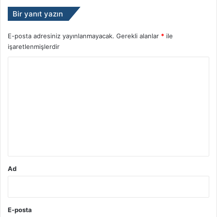
Bir yanıt yazın
E-posta adresiniz yayınlanmayacak.
Gerekli alanlar
*
ile
işaretlenmişlerdir
Y
o
r
u
m
*
Ad
E-posta