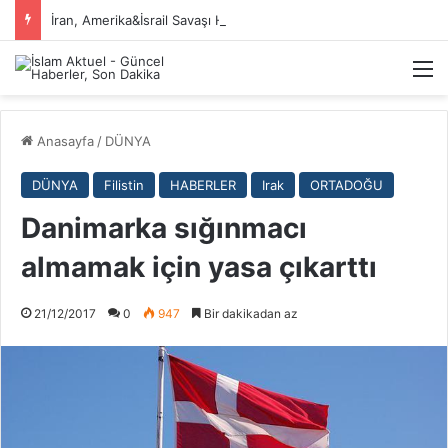
İran, Amerika&İsrail Savaşı Hakkında
M
Anasayfa
/
DÜNYA
DÜNYA
Filistin
HABERLER
Irak
ORTADOĞU
Danimarka sığınmacı
almamak için yasa çıkarttı
21/12/2017
0
947
Bir dakikadan az