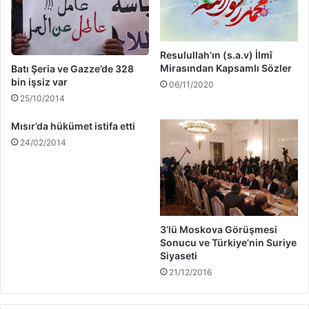
Resulullah’ın (s.a.v) İlmî
Mirasından Kapsamlı Sözler
Batı Şeria ve Gazze’de 328
bin işsiz var
06/11/2020
25/10/2014
Mısır’da hükümet istifa etti
24/02/2014
3’lü Moskova Görüşmesi
Sonucu ve Türkiye’nin Suriye
Siyaseti
21/12/2016