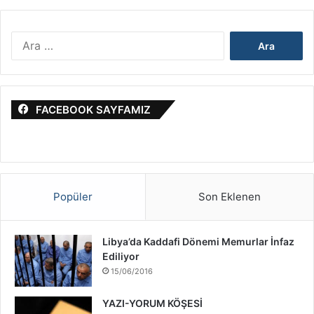
a
&
A
İ
r
s
a
r
m
a
a
i
FACEBOOK SAYFAMIZ
:
l
S
a
v
a
ş
Popüler
Son Eklenen
ı
H
a
Libya’da Kaddafi Dönemi Memurlar İnfaz
k
Ediliyor
k
15/06/2016
ı
n
YAZI-YORUM KÖŞESİ
d