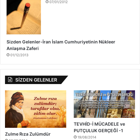
07/01/2012
a
Sizden Gelenler-İran İslam Cumhuriyetinin Nükleer
Anlaşma Zaferi
01/12/2013
SİZDEN GELENLER
TEVHİD-İ MÜCADELE ve
PUTÇULUK GERÇEĞİ -1
Zulme Rıza Zulümdür
19/08/2014