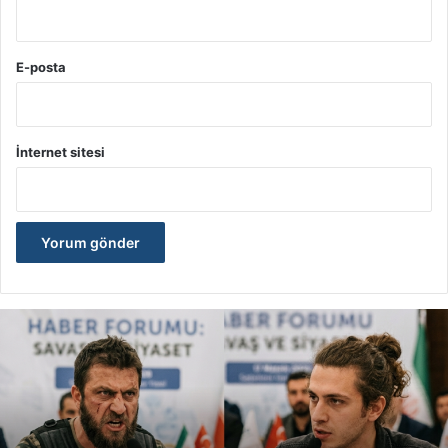
E-posta
İnternet sitesi
İ
r
a
n
,
A
m