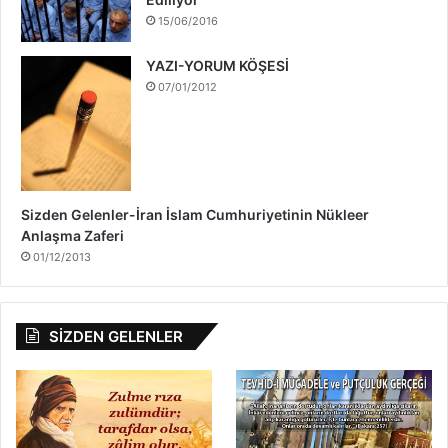
k
15/06/2016
ı
n
YAZI-YORUM KÖŞESİ
d
07/01/2012
a
Sizden Gelenler-İran İslam Cumhuriyetinin Nükleer
Anlaşma Zaferi
01/12/2013
SİZDEN GELENLER