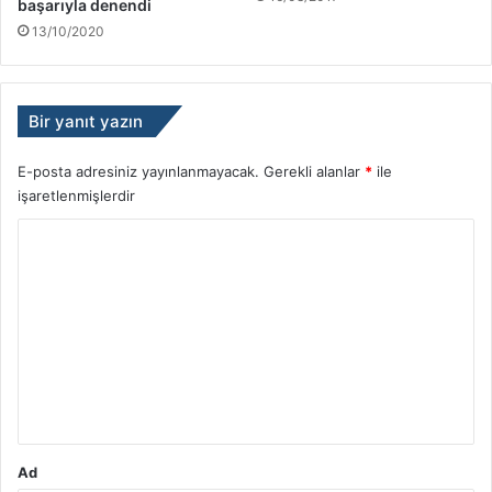
başarıyla denendi
13/10/2020
Bir yanıt yazın
E-posta adresiniz yayınlanmayacak.
Gerekli alanlar
*
ile
işaretlenmişlerdir
Y
o
r
u
m
*
Ad