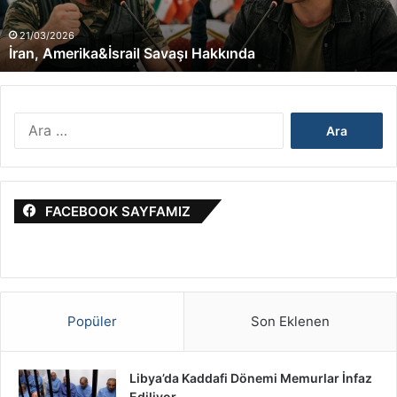
e
r
21/03/2026
İran, Amerika&İsrail Savaşı Hakkında
i
k
a
&
A
İ
r
s
a
r
m
a
a
i
FACEBOOK SAYFAMIZ
:
l
S
a
v
a
ş
Popüler
Son Eklenen
ı
H
a
Libya’da Kaddafi Dönemi Memurlar İnfaz
k
Ediliyor