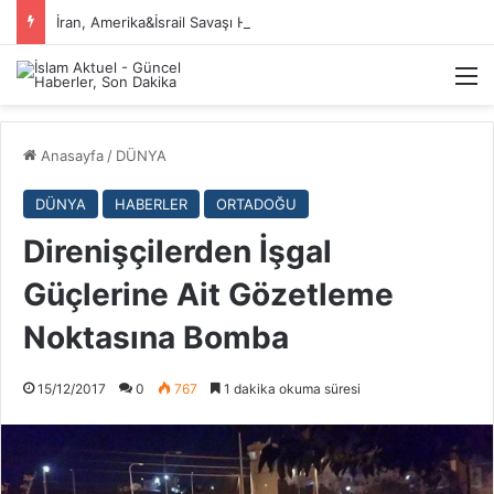
İran, Amerika&İsrail Savaşı Hakkında
M
Anasayfa
/
DÜNYA
DÜNYA
HABERLER
ORTADOĞU
Direnişçilerden İşgal
Güçlerine Ait Gözetleme
Noktasına Bomba
15/12/2017
0
767
1 dakika okuma süresi