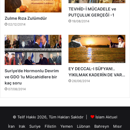
TEVHİD-İ MÜCADELE ve
PUTÇULUK GERÇEĞİ -1
Zulme Rıza Zulümdür
19/08/2014
02/12/2014
EY DECCAL-I SÜFYAN!..
Suriye’de Hormonlu Devrim
YIKILMAK KADERİN DE VAR…
ve GDO ‘lu Mücahidlere bir
26/06/2014
kaç soru
07/08/2014
© Telif Hakkı 2026, Tüm Hakları Saklıdır |
İslam Aktuel
İran
Irak
Suriye
Filistin
Yemen
Lübnan
Bahreyn
Mısır