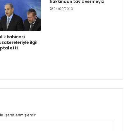
hakkından taviz vermeyiz
24/09/2013
nlik kabinesi
akereleriyle ilgili
iptal etti
le işaretlenmişlerdir