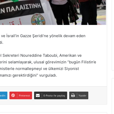
k ve İsrail’in Gazze Şeridi’ne yönelik devam eden
di.
l Sekreteri Noureddine Taboubi, Amerikan ve
rini selamlayarak, ulusal görevimizin “bugün Filistin’e
onistlerle normalleşmeyi ve ülkemizi Siyonist
amızı gerektirdiğini” vurguladı.
kedIn
Pinterest
E-Posta ile paylaş
Yazdır