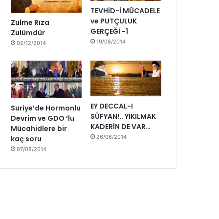
TEVHİD-İ MÜCADELE
ve PUTÇULUK
Zulme Rıza
GERÇEĞİ -1
Zulümdür
19/08/2014
02/12/2014
EY DECCAL-I
Suriye’de Hormonlu
SÜFYAN!.. YIKILMAK
Devrim ve GDO ‘lu
KADERİN DE VAR…
Mücahidlere bir
26/06/2014
kaç soru
07/08/2014