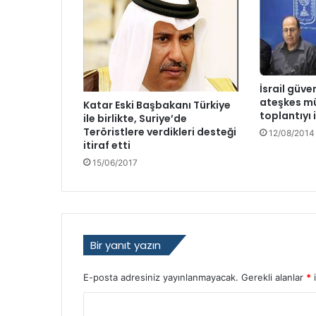
İsrail güve
ateşkes müz
Katar Eski Başbakanı Türkiye
toplantıyı 
ile birlikte, Suriye’de
Teröristlere verdikleri desteği
12/08/2014
itiraf etti
15/06/2017
Bir yanıt yazın
E-posta adresiniz yayınlanmayacak.
Gerekli alanlar
*
i
Y