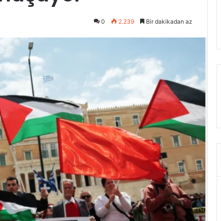
0
2.239
Bir dakikadan az