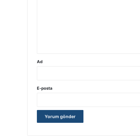
o
r
u
m
*
Ad
E-posta