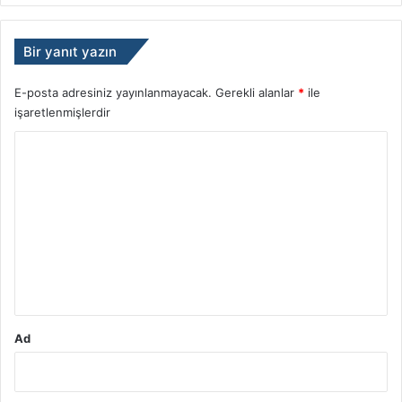
Bir yanıt yazın
E-posta adresiniz yayınlanmayacak.
Gerekli alanlar
*
ile
işaretlenmişlerdir
Y
o
r
u
m
*
Ad