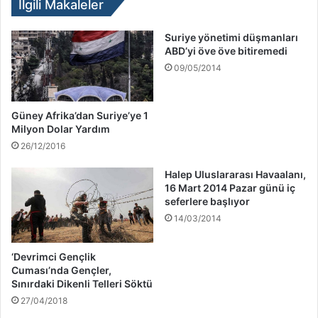
İlgili Makaleler
Suriye yönetimi düşmanları
ABD’yi öve öve bitiremedi
09/05/2014
Güney Afrika’dan Suriye’ye 1
Milyon Dolar Yardım
26/12/2016
Halep Uluslararası Havaalanı,
16 Mart 2014 Pazar günü iç
seferlere başlıyor
14/03/2014
‘Devrimci Gençlik
Cuması’nda Gençler,
Sınırdaki Dikenli Telleri Söktü
27/04/2018