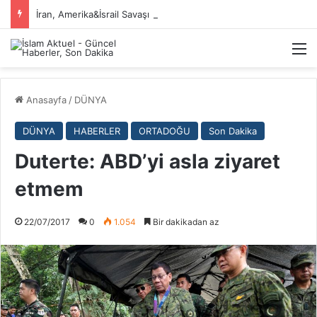
İran, Amerika&İsrail Savaşı Hakkında
M
Anasayfa
/
DÜNYA
DÜNYA
HABERLER
ORTADOĞU
Son Dakika
Duterte: ABD’yi asla ziyaret
etmem
22/07/2017
0
1.054
Bir dakikadan az