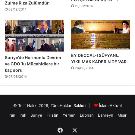
Zulme Rıza Zulümdür
19/08/2014
02/12/2014
EY DECCAL-I SÜFYAN!..
Suriye’de Hormonlu Devrim
YIKILMAK KADERİN DE VAR…
ve GDO ‘lu Mücahidlere bir
26/06/2014
kaç soru
07/08/2014
© Telif Hakkı 2026, Tüm Hakları Saklıdır |
İslam Aktuel
İran
Irak
Suriye
Filistin
Yemen
Lübnan
Bahreyn
Mısır
Facebook
X