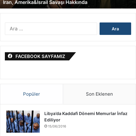
İran, Amerika&İsrail Savaşı Hakkında
i
k
a
&
A
İ
r
s
a
r
m
a
a
i
FACEBOOK SAYFAMIZ
:
l
S
a
v
a
ş
Popüler
Son Eklenen
ı
H
a
Libya’da Kaddafi Dönemi Memurlar İnfaz
k
Ediliyor
k
15/06/2016
ı
n