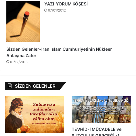
YAZI-YORUM KÖŞESİ
d
07/01/2012
a
Sizden Gelenler-İran İslam Cumhuriyetinin Nükleer
Anlaşma Zaferi
01/12/2013
SİZDEN GELENLER
TEVHİD-İ MÜCADELE ve
PUTÇULUK GERÇEĞİ -1