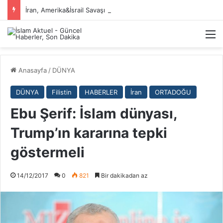
İran, Amerika&İsrail Savaşı Hakkında
M
Anasayfa
/
DÜNYA
DÜNYA
Filistin
HABERLER
İran
ORTADOĞU
Ebu Şerif: İslam dünyası,
Trump’ın kararına tepki
göstermeli
14/12/2017
0
821
Bir dakikadan az