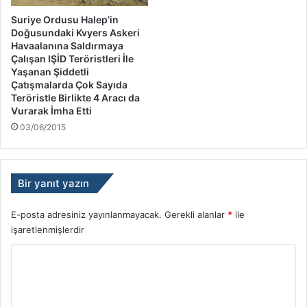
Suriye Ordusu Halep’in
Doğusundaki Kvyers Askeri
Havaalanına Saldırmaya
Çalışan IŞİD Teröristleri İle
Yaşanan Şiddetli
Çatışmalarda Çok Sayıda
Teröristle Birlikte 4 Aracı da
Vurarak İmha Etti
03/06/2015
Bir yanıt yazın
E-posta adresiniz yayınlanmayacak.
Gerekli alanlar
*
ile
işaretlenmişlerdir
Y
o
r