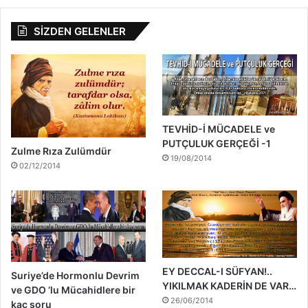
SİZDEN GELENLER
TEVHİD-İ MÜCADELE ve
PUTÇULUK GERÇEĞİ -1
Zulme Rıza Zulümdür
19/08/2014
02/12/2014
EY DECCAL-I SÜFYAN!..
Suriye’de Hormonlu Devrim
YIKILMAK KADERİN DE VAR…
ve GDO ‘lu Mücahidlere bir
26/06/2014
kaç soru