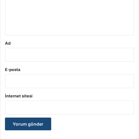
u
m
*
Ad
E-posta
İnternet sitesi