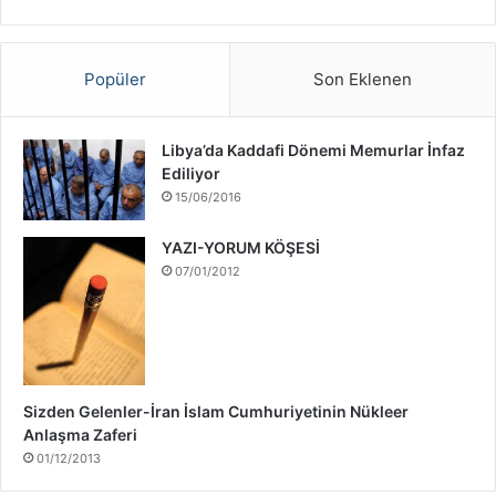
a
v
a
ş
Popüler
Son Eklenen
ı
H
a
Libya’da Kaddafi Dönemi Memurlar İnfaz
k
Ediliyor
k
15/06/2016
ı
n
YAZI-YORUM KÖŞESİ
d
07/01/2012
a
Sizden Gelenler-İran İslam Cumhuriyetinin Nükleer
Anlaşma Zaferi
01/12/2013