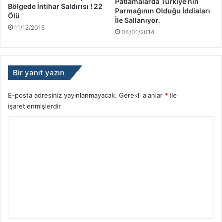
Patlamalarda Türkiye’nin
Bölgede İntihar Saldırısı ! 22
Parmağının Olduğu İddiaları
Ölü
İle Sallanıyor.
11/12/2015
04/01/2014
Bir yanıt yazın
E-posta adresiniz yayınlanmayacak.
Gerekli alanlar
*
ile
işaretlenmişlerdir
Y
o
r
u
m
*