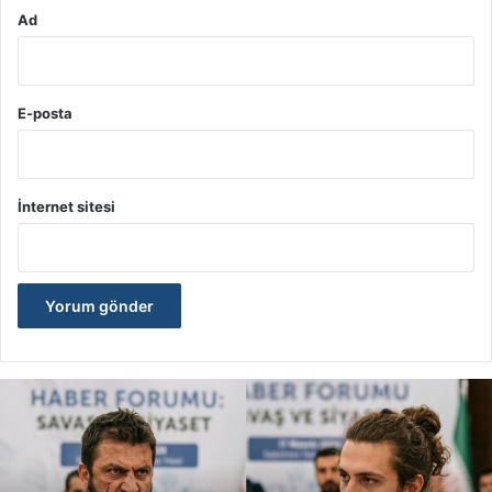
Ad
E-posta
İnternet sitesi
İ
r
a
n
,