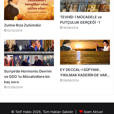
TEVHİD-İ MÜCADELE ve
PUTÇULUK GERÇEĞİ -1
Zulme Rıza Zulümdür
19/08/2014
02/12/2014
EY DECCAL-I SÜFYAN!..
Suriye’de Hormonlu Devrim
YIKILMAK KADERİN DE VAR…
ve GDO ‘lu Mücahidlere bir
26/06/2014
kaç soru
07/08/2014
© Telif Hakkı 2026, Tüm Hakları Saklıdır |
İslam Aktuel