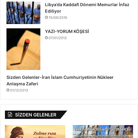
a
Libya’da Kaddafi Dönemi Memurlar İnfaz
k
Ediliyor
k
15/06/2016
ı
n
YAZI-YORUM KÖŞESİ
d
07/01/2012
a
Sizden Gelenler-İran İslam Cumhuriyetinin Nükleer
Anlaşma Zaferi
01/12/2013
SİZDEN GELENLER