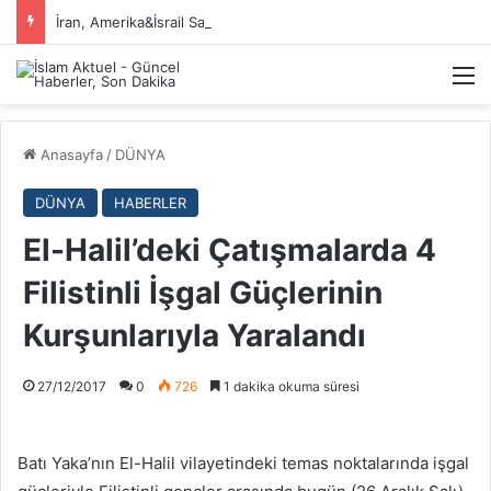
İran, Amerika&İsrail Savaşı Hakkında
M
Anasayfa
/
DÜNYA
DÜNYA
HABERLER
El-Halil’deki Çatışmalarda 4
Filistinli İşgal Güçlerinin
Kurşunlarıyla Yaralandı
27/12/2017
0
726
1 dakika okuma süresi
Batı Yaka’nın El-Halil vilayetindeki temas noktalarında işgal