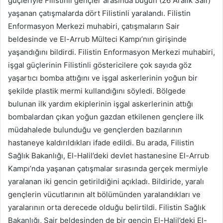
güçleriyle Filistinli gençler arasında bugün (26 Aralık Salı)
yaşanan çatışmalarda dört Filistinli yaralandı. Filistin
Enformasyon Merkezi muhabiri, çatışmaların Sair
beldesinde ve El-Arrub Mülteci Kampı’nın girişinde
yaşandığını bildirdi. Filistin Enformasyon Merkezi muhabiri,
işgal güçlerinin Filistinli göstericilere çok sayıda göz
yaşartıcı bomba attığını ve işgal askerlerinin yoğun bir
şekilde plastik mermi kullandığını söyledi. Bölgede
bulunan ilk yardım ekiplerinin işgal askerlerinin attığı
bombalardan çıkan yoğun gazdan etkilenen gençlere ilk
müdahalede bulunduğu ve gençlerden bazılarının
hastaneye kaldırıldıkları ifade edildi. Bu arada, Filistin
Sağlık Bakanlığı, El-Halil’deki devlet hastanesine El-Arrub
Kampı’nda yaşanan çatışmalar sırasında gerçek mermiyle
yaralanan iki gencin getirildiğini açıkladı. Bildiride, yaralı
gençlerin vücutlarının alt bölümünden yaralandıkları ve
yaralarının orta derecede olduğu belirtildi. Filistin Sağlık
Bakanlığı, Sair beldesinden de bir gencin El-Halil’deki El-