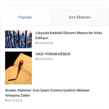
v
a
ş
Popüler
Son Eklenen
ı
H
a
Libya’da Kaddafi Dönemi Memurlar İnfaz
k
Ediliyor
k
15/06/2016
ı
n
YAZI-YORUM KÖŞESİ
d
07/01/2012
a
Sizden Gelenler-İran İslam Cumhuriyetinin Nükleer
Anlaşma Zaferi
01/12/2013