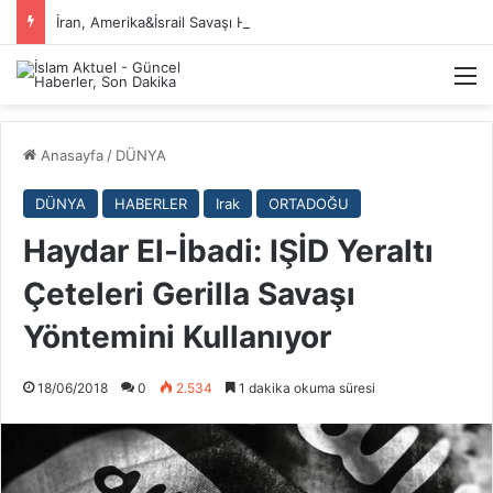
İran, Amerika&İsrail Savaşı Hakkında
M
Anasayfa
/
DÜNYA
DÜNYA
HABERLER
Irak
ORTADOĞU
Haydar El-İbadi: IŞİD Yeraltı
Çeteleri Gerilla Savaşı
Yöntemini Kullanıyor
18/06/2018
0
2.534
1 dakika okuma süresi