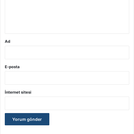
u
m
*
Ad
E-posta
İnternet sitesi