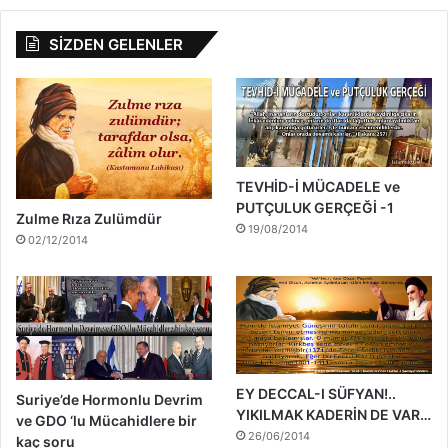
SİZDEN GELENLER
TEVHİD-İ MÜCADELE ve
PUTÇULUK GERÇEĞİ -1
Zulme Rıza Zulümdür
19/08/2014
02/12/2014
EY DECCAL-I SÜFYAN!..
Suriye’de Hormonlu Devrim
YIKILMAK KADERİN DE VAR…
ve GDO ‘lu Mücahidlere bir
26/06/2014
kaç soru