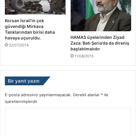
Korsan İsrail’in çok
güvendiği Mirkava
Tanklarından birisi daha
HAMAS üyelerinden Ziyad
havaya uçuruldu.
Zaza: Batı Şeria’da da direniş
22/07/2014
başlatılmalıdır
11/08/2015
Bir yanıt yazın
E-posta adresiniz yayınlanmayacak.
Gerekli alanlar
*
ile
işaretlenmişlerdir
Y
o
r