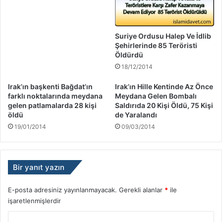
Suriye Ordusu Halep Ve İdlib
Şehirlerinde 85 Teröristi
Öldürdü
18/12/2014
Irak’ın başkenti Bağdat’ın
Irak’ın Hille Kentinde Az Önce
farklı noktalarında meydana
Meydana Gelen Bombalı
gelen patlamalarda 28 kişi
Saldırıda 20 Kişi Öldü, 75 Kişi
öldü
de Yaralandı
19/01/2014
09/03/2014
Bir yanıt yazın
E-posta adresiniz yayınlanmayacak.
Gerekli alanlar
*
ile
işaretlenmişlerdir
Y