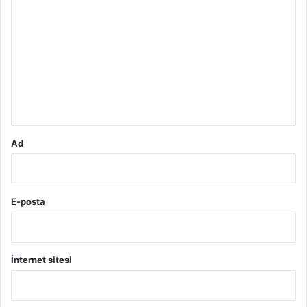
o
r
u
m
*
Ad
E-posta
İnternet sitesi