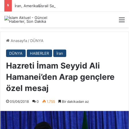
İran, Amerika&İsrail Savaşı Hakkında
M
Anasayfa
/
DÜNYA
DÜNYA
HABERLER
İran
Hazreti İmam Seyyid Ali
Hamanei’den Arap gençlere
özel mesaj
05/06/2018
0
1.755
Bir dakikadan az