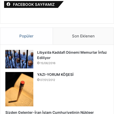
a
i
FACEBOOK SAYFAMIZ
:
l
S
a
v
a
ş
Popüler
Son Eklenen
ı
H
a
Libya’da Kaddafi Dönemi Memurlar İnfaz
k
Ediliyor
k
15/06/2016
ı
n
YAZI-YORUM KÖŞESİ
d
07/01/2012
a
Sizden Gelenler-İran İslam Cumhuriyetinin Nükleer