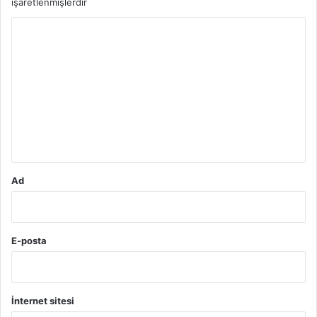
işaretlenmişlerdir
Y
o
r
u
m
*
Ad
E-posta
İnternet sitesi