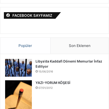
a
r
m
a
a
i
FACEBOOK SAYFAMIZ
:
l
S
a
v
a
ş
Popüler
Son Eklenen
ı
H
a
Libya’da Kaddafi Dönemi Memurlar İnfaz
k
Ediliyor
k
15/06/2016
ı
n
YAZI-YORUM KÖŞESİ
d
07/01/2012
a