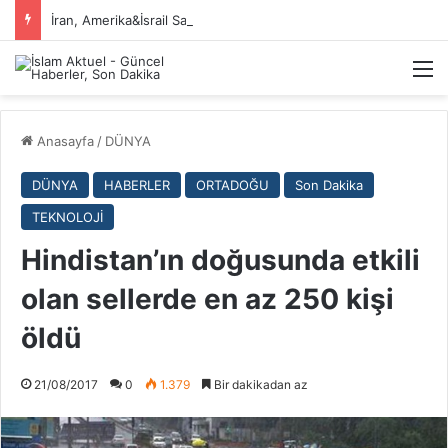
İran, Amerika&İsrail Savaşı Hakkında
M
Anasayfa
/
DÜNYA
DÜNYA
HABERLER
ORTADOĞU
Son Dakika
TEKNOLOJİ
Hindistan’ın doğusunda etkili
olan sellerde en az 250 kişi
öldü
21/08/2017
0
1.379
Bir dakikadan az