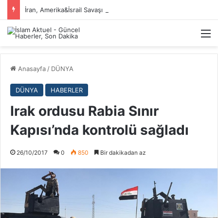
İran, Amerika&İsrail Savaşı Hakkında
M
Anasayfa
/
DÜNYA
DÜNYA
HABERLER
Irak ordusu Rabia Sınır
Kapısı’nda kontrolü sağladı
26/10/2017
0
850
Bir dakikadan az