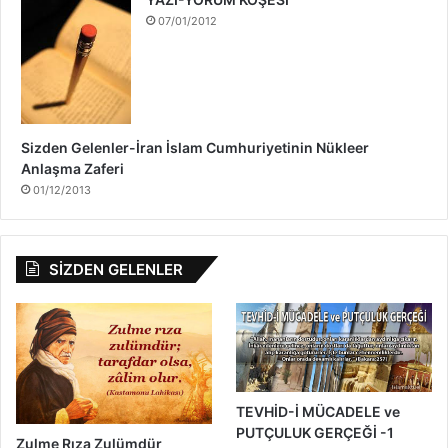
d
07/01/2012
a
Sizden Gelenler-İran İslam Cumhuriyetinin Nükleer
Anlaşma Zaferi
01/12/2013
SİZDEN GELENLER
TEVHİD-İ MÜCADELE ve
PUTÇULUK GERÇEĞİ -1
Zulme Rıza Zulümdür