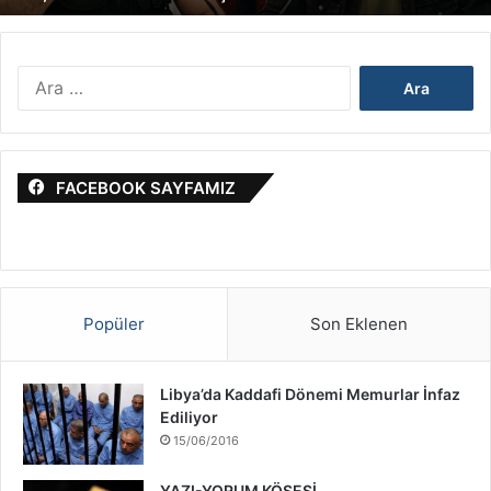
k
a
&
A
İ
r
s
a
r
m
a
a
i
FACEBOOK SAYFAMIZ
:
l
S
a
v
a
ş
Popüler
Son Eklenen
ı
H
a
Libya’da Kaddafi Dönemi Memurlar İnfaz
k
Ediliyor
k
15/06/2016
ı
n
YAZI-YORUM KÖŞESİ