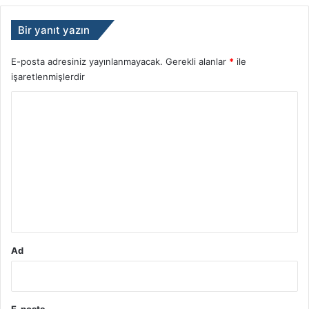
Bir yanıt yazın
E-posta adresiniz yayınlanmayacak.
Gerekli alanlar
*
ile
işaretlenmişlerdir
Y
o
r
u
m
*
Ad