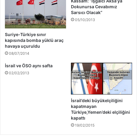
Kassam: “İşgalci Aksa’ya
Dokunursa Cevabımız
Sarsıcı Olacak”
05/10/2013
Suriye-Türkiye sınır
kapısında bomba yüklü araç
havaya uçuruldu
08/07/2014
İsrail ve ÖSO aynı safta
02/02/2013
İsrail’deki büyükelçiliğini
kapatmayan
Türkiye,Yemen’deki elçiliğini
kapattı
19/02/2015