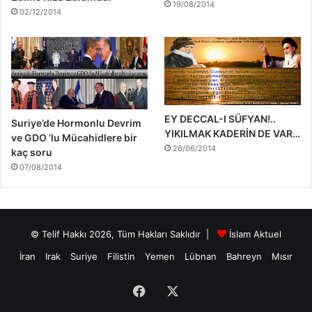
19/08/2014
02/12/2014
EY DECCAL-I SÜFYAN!..
Suriye’de Hormonlu Devrim
YIKILMAK KADERİN DE VAR…
ve GDO ‘lu Mücahidlere bir
26/06/2014
kaç soru
07/08/2014
© Telif Hakkı 2026, Tüm Hakları Saklıdır |
İslam Aktuel
İran
Irak
Suriye
Filistin
Yemen
Lübnan
Bahreyn
Mısır
Facebook
X