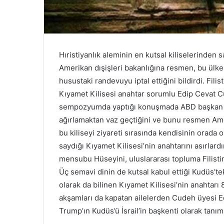
e
c
l
i
s
Hıristiyanlık aleminin en kutsal kiliselerinden
i
Amerikan dışişleri bakanlığına resmen, bu ülk
o
husustaki randevuyu iptal ettiğini bildirdi. Fi
y
l
Kıyamet Kilisesi anahtar sorumlu Edip Cevat 
a
sempozyumda yaptığı konuşmada ABD başkan ya
r
ağırlamaktan vaz geçtiğini ve bunu resmen Amer
ı
bu kiliseyi ziyareti sırasında kendisinin orada 
y
l
saydığı Kıyamet Kilisesi’nin anahtarını asırla
a
mensubu Hüseyini, uluslararası topluma Filisti
İ
Üç semavi dinin de kutsal kabul ettiği Kudüs’t
r
olarak da bilinen Kıyamet Kilisesi’nin anahtarı 8
a
n
akşamları da kapatan ailelerden Cudeh üyesi 
İ
Trump’ın Kudüs’ü İsrail’in başkenti olarak tanı
s