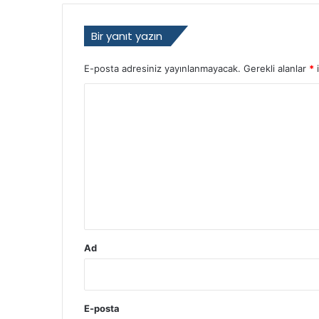
Bir yanıt yazın
E-posta adresiniz yayınlanmayacak.
Gerekli alanlar
*
i
Y
o
r
u
m
*
Ad
E-posta