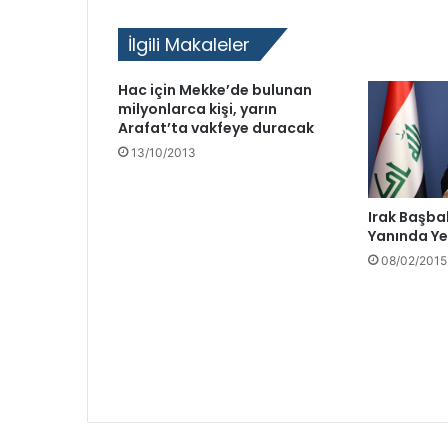
d
İlgili Makaleler
e
r
i
Hac için Mekke’de bulunan
o
milyonlarca kişi, yarın
l
Arafat’ta vakfeye duracak
d
13/10/2013
u
Irak Başbak
Yanında Ye
08/02/2015