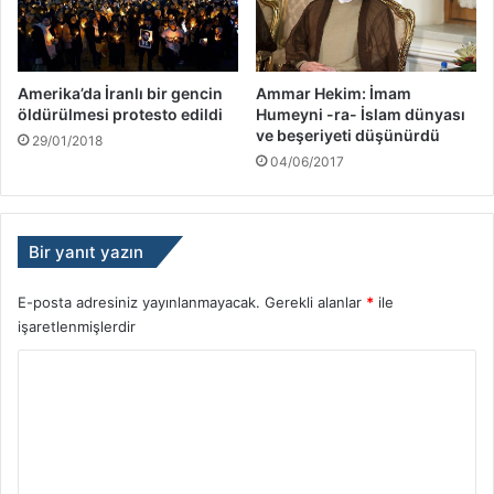
Amerika’da İranlı bir gencin
Ammar Hekim: İmam
öldürülmesi protesto edildi
Humeyni -ra- İslam dünyası
ve beşeriyeti düşünürdü
29/01/2018
04/06/2017
Bir yanıt yazın
E-posta adresiniz yayınlanmayacak.
Gerekli alanlar
*
ile
işaretlenmişlerdir
Y
o
r
u