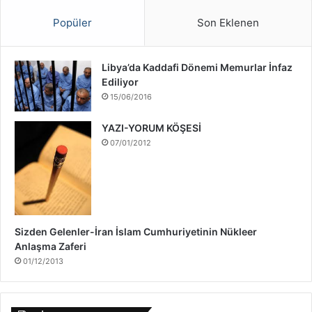
a
ş
Popüler
Son Eklenen
ı
H
a
Libya’da Kaddafi Dönemi Memurlar İnfaz
k
Ediliyor
k
15/06/2016
ı
n
YAZI-YORUM KÖŞESİ
d
07/01/2012
a
Sizden Gelenler-İran İslam Cumhuriyetinin Nükleer
Anlaşma Zaferi
01/12/2013