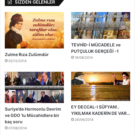
SİZDEN GELENLER
TEVHİD-İ MÜCADELE ve
PUTÇULUK GERÇEĞİ -1
Zulme Rıza Zulümdür
19/08/2014
02/12/2014
EY DECCAL-I SÜFYAN!..
Suriye’de Hormonlu Devrim
YIKILMAK KADERİN DE VAR…
ve GDO ‘lu Mücahidlere bir
26/06/2014
kaç soru
07/08/2014