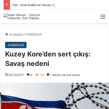
İran, Amerika&İsrail Savaşı Hakkında
M
Anasayfa
/
HABERLER
HABERLER
Kuzey Kore’den sert çıkış:
Savaş nedeni
24/12/2017
0
756
1 dakika okuma süresi