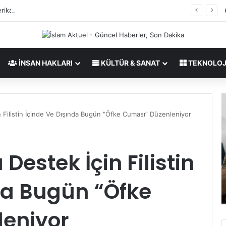
rika&İsrail Savaşı Hakkında
İNSAN HAKLARI
KÜLTÜR & SANAT
TEKNOLOJ
C
İ
e
r
n Filistin İçinde Ve Dışında Bugün “Öfke Cuması” Düzenleniyor
n
a
t
n
c
,
o
Destek İçin Filistin
m
28/03/2026
,
e
 İslam
Centcom, bir F-16 savaş uçağının acil
da Bugün “Öfke
b
r
inişini onaylad
i
i
r
k
eniyor
F
a
-
&