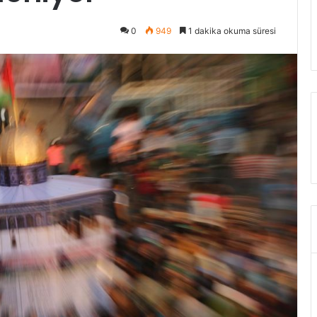
1
İ
6
s
0
949
1 dakika okuma süresi
s
r
a
a
v
i
a
l
ş
S
u
a
ç
v
a
a
ğ
ş
ı
ı
n
ı
a
n
k
a
k
c
ı
i
n
l
d
i
a
n