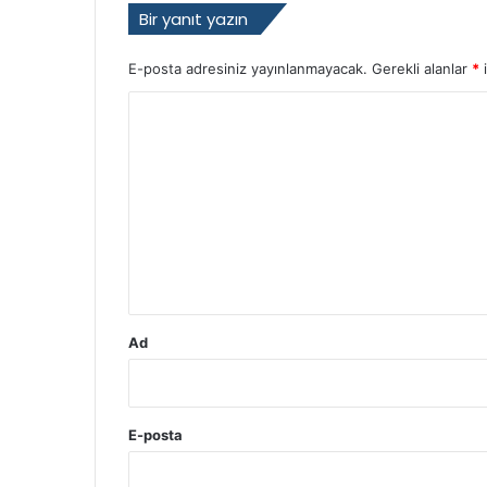
Bir yanıt yazın
E-posta adresiniz yayınlanmayacak.
Gerekli alanlar
*
i
Y
o
r
u
m
*
Ad
E-posta