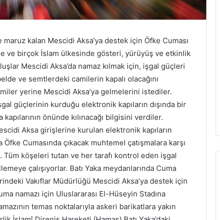
i
ş
i
n
üne maruz kalan Mescidi Aksa’ya destek için Öfke Cuması
i
’de ve birçok İslam ülkesinde gösteri, yürüyüş ve etkinlik
o
luşlar Mescidi Aksa’da namaz kılmak için, işgal güçleri
n
belde ve semtlerdeki camilerin kapalı olacağını
a
y
iler yerine Mescidi Aksa’ya gelmelerini istediler.
l
şgal güçlerinin kurduğu elektronik kapıların dışında bir
a
pılarının önünde kılınacağı bilgisini verdiler.
d
scidi Aksa girişlerine kurulan elektronik kapıların
a Öfke Cumasında çıkacak muhtemel çatışmalara karşı
. Tüm köşeleri tutan ve her tarafı kontrol eden işgal
ngellemeye çalışıyorlar. Batı Yaka meydanlarında Cuma
hrindeki Vakıflar Müdürlüğü Mescidi Aksa’ya destek için
Cuma namazı için Uluslararası El-Hüseyin Stadına
mazının temas noktalarıyla askeri barikatlara yakın
lik İslamî Direniş Hareketi (Hamas) Batı Yaka’daki