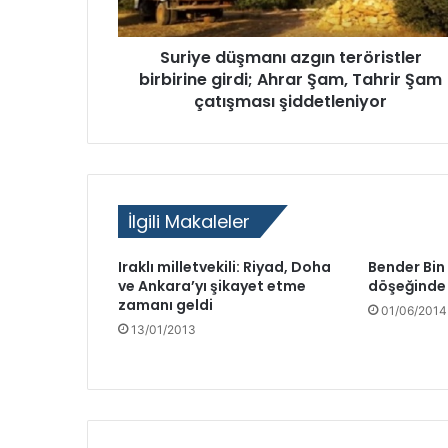
d
e
Suriye düşmanı azgın teröristler
r
birbirine girdi; Ahrar Şam, Tahrir Şam
i
çatışması şiddetleniyor
o
l
d
u
İlgili Makaleler
Iraklı milletvekili: Riyad, Doha
Bender Bin
ve Ankara’yı şikayet etme
döşeğinde 
zamanı geldi
01/06/2014
13/01/2013