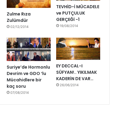
i
TEVHİD-İ MÜCADELE
y
ve PUTÇULUK
Zulme Rıza
o
GERÇEĞİ -1
Zulümdür
r
19/08/2014
02/12/2014
u
z
EY DECCAL-I
Suriye’de Hormonlu
SÜFYAN!.. YIKILMAK
Devrim ve GDO ‘lu
KADERİN DE VAR…
Mücahidlere bir
26/06/2014
kaç soru
07/08/2014