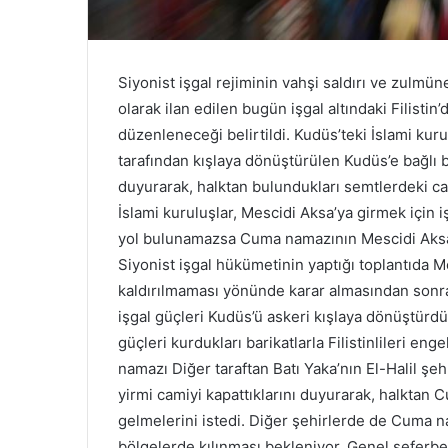
e
c
l
i
Siyonist işgal rejiminin vahşi saldırı ve zulm
s
olarak ilan edilen bugün işgal altındaki Filistin
i
düzenleneceği belirtildi. Kudüs’teki İslami kuru
o
tarafından kışlaya dönüştürülen Kudüs’e bağlı 
y
l
duyurarak, halktan bulundukları semtlerdeki cam
a
İslami kuruluşlar, Mescidi Aksa’ya girmek için i
r
yol bulunamazsa Cuma namazının Mescidi Aksa ka
ı
Siyonist işgal hükümetinin yaptığı toplantıda Me
y
l
kaldırılmaması yönünde karar almasından sonr
a
işgal güçleri Kudüs’ü askeri kışlaya dönüştürdü
İ
güçleri kurdukları barikatlarla Filistinlileri e
r
namazı Diğer taraftan Batı Yaka’nın El-Halil şe
a
n
yirmi camiyi kapattıklarını duyurarak, halktan 
İ
gelmelerini istedi. Diğer şehirlerde de Cuma na
s
bölgelerde kılınması bekleniyor. Genel seferber