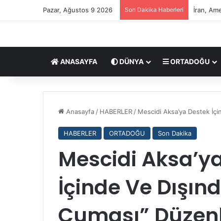
Pazar, Ağustos 9 2026
Son Dakika Haberleri
İran, Ame
ANASAYFA
DÜNYA
ORTADOĞU
?
?
Anasayfa
/
HABERLER
/
Mescidi Aksa’ya Destek İçi
?
?
HABERLER
ORTADOĞU
Son Dakika
S
e
Mescidi Aksa’ya 
09/03/2026
y
????Seyyid Mucteba Hamanei,
y
Uzmanlar Meclisi oylarıyla İran
İçinde Ve Dışın
i
Devrimi’nin üçüncü lideri oldu
d
M
Cuması” Düzenl
u
c