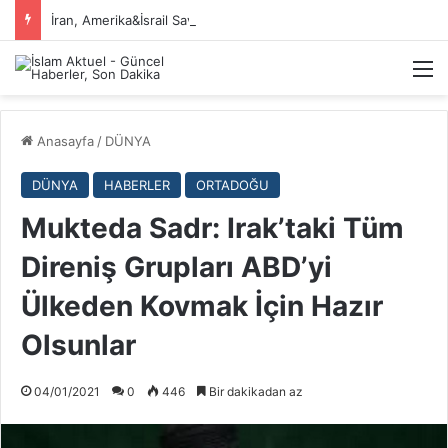
İran, Amerika&İsrail Savaşı Hakkında
M
Anasayfa
/
DÜNYA
DÜNYA
HABERLER
ORTADOĞU
Mukteda Sadr: Irak’taki Tüm
Direniş Grupları ABD’yi
Ülkeden Kovmak İçin Hazır
Olsunlar
04/01/2021
0
446
Bir dakikadan az