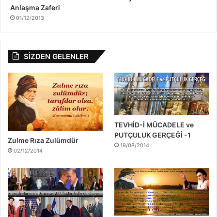
Anlaşma Zaferi
01/12/2013
SİZDEN GELENLER
TEVHİD-İ MÜCADELE ve
PUTÇULUK GERÇEĞİ -1
Zulme Rıza Zulümdür
19/08/2014
02/12/2014