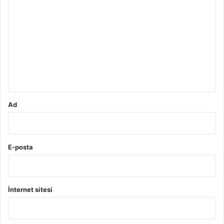
o
r
u
m
*
Ad
E-posta
İnternet sitesi