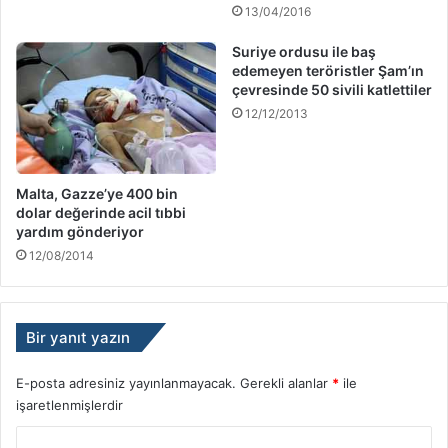
13/04/2016
Suriye ordusu ile baş
edemeyen teröristler Şam’ın
çevresinde 50 sivili katlettiler
12/12/2013
Malta, Gazze’ye 400 bin
dolar değerinde acil tıbbi
yardım gönderiyor
12/08/2014
Bir yanıt yazın
E-posta adresiniz yayınlanmayacak.
Gerekli alanlar
*
ile
işaretlenmişlerdir
Y