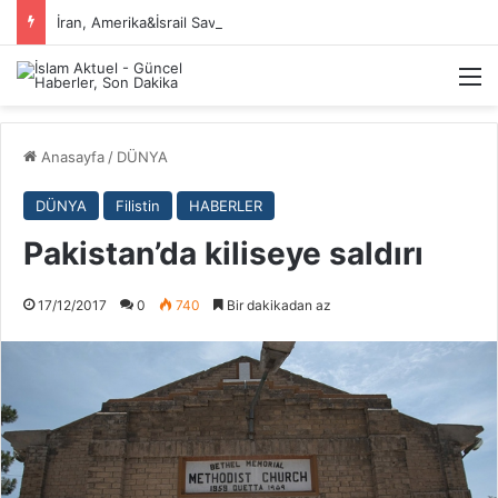
İran, Amerika&İsrail Savaşı Hakkında
M
Anasayfa
/
DÜNYA
DÜNYA
Filistin
HABERLER
Pakistan’da kiliseye saldırı
17/12/2017
0
740
Bir dakikadan az