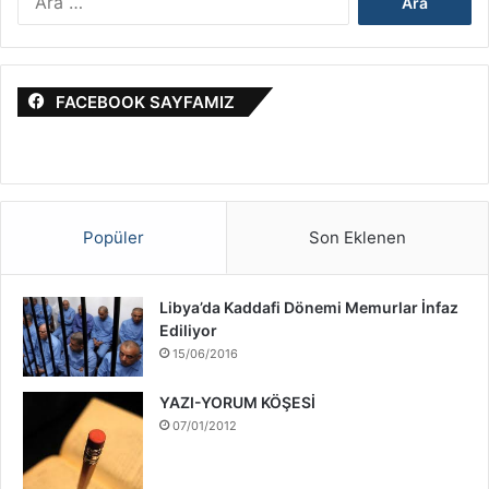
r
s
a
r
m
a
a
i
FACEBOOK SAYFAMIZ
:
l
S
a
v
a
ş
Popüler
Son Eklenen
ı
H
a
Libya’da Kaddafi Dönemi Memurlar İnfaz
k
Ediliyor
k
15/06/2016
ı
n
YAZI-YORUM KÖŞESİ
d
07/01/2012
a