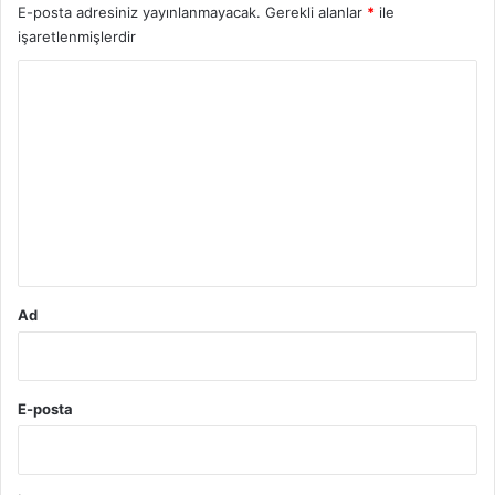
E-posta adresiniz yayınlanmayacak.
Gerekli alanlar
*
ile
işaretlenmişlerdir
Y
o
r
u
m
*
Ad
E-posta