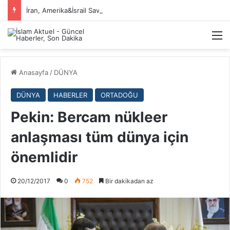
İran, Amerika&İsrail Savaşı Hakkında
M
Anasayfa
/
DÜNYA
DÜNYA
HABERLER
ORTADOĞU
Pekin: Bercam nükleer
anlaşması tüm dünya için
önemlidir
20/12/2017
0
752
Bir dakikadan az