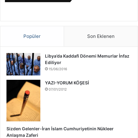
l
S
a
v
a
ş
Popüler
Son Eklenen
ı
H
a
Libya’da Kaddafi Dönemi Memurlar İnfaz
k
Ediliyor
k
15/06/2016
ı
n
YAZI-YORUM KÖŞESİ
d
07/01/2012
a
Sizden Gelenler-İran İslam Cumhuriyetinin Nükleer
Anlaşma Zaferi