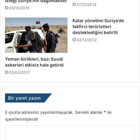
isteği Suriye’nin dağılmasıdır
27/12/2014
09/10/2015
Katar yönetimi Suriye’de
tekfirci teröristleri
desteklediğini belirtti
02/12/2012
Yemen birlikleri, bazı Suudi
askerleri etkisiz hale getirdi
02/03/2017
Bir yanıt yazın
E-posta adresiniz yayınlanmayacak.
Gerekli alanlar
*
ile
işaretlenmişlerdir
Y
o