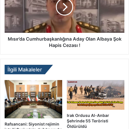
Mısır’da Cumhurbaşkanlığına Aday Olan Albaya Şok
Hapis Cezası !
İlgili Makaleler
Irak Ordusu Al-Anbar
Şehrinde 55 Teröristi
Rafsancani: Siyonist rejimin
Öldürüldü