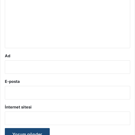
r
u
m
*
Ad
E-posta
İnternet sitesi