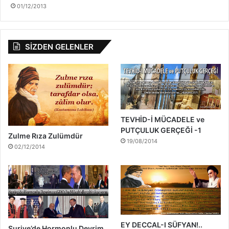
01/12/2013
SİZDEN GELENLER
TEVHİD-İ MÜCADELE ve
PUTÇULUK GERÇEĞİ -1
Zulme Rıza Zulümdür
19/08/2014
02/12/2014
EY DECCAL-I SÜFYAN!..
Suriye’de Hormonlu Devrim