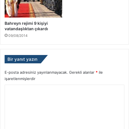
Bahreyn rejimi 9 kişiyi
vatandaşlıktan çıkardı
09/08/2014
Bir yanıt yazın
E-posta adresiniz yayınlanmayacak.
Gerekli alanlar
*
ile
işaretlenmişlerdir
Y
o
r
u
m