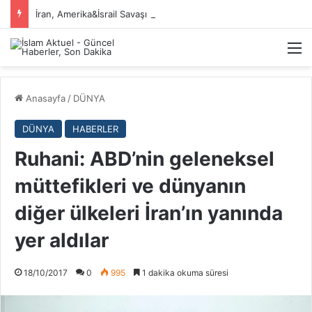
İran, Amerika&İsrail Savaşı Hakkında
M
Anasayfa
/
DÜNYA
DÜNYA
HABERLER
Ruhani: ABD’nin geleneksel
müttefikleri ve dünyanın
diğer ülkeleri İran’ın yanında
yer aldılar
18/10/2017
0
995
1 dakika okuma süresi