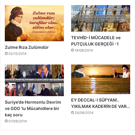
TEVHİD-İ MÜCADELE ve
PUTÇULUK GERÇEĞİ -1
Zulme Rıza Zulümdür
19/08/2014
02/12/2014
EY DECCAL-I SÜFYAN!..
Suriye’de Hormonlu Devrim
YIKILMAK KADERİN DE VAR…
ve GDO ‘lu Mücahidlere bir
26/06/2014
kaç soru
07/08/2014