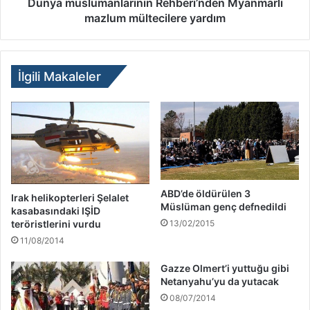
Dünya müslümanlarının Rehberi’nden Myanmarlı
mazlum mültecilere yardım
İlgili Makaleler
ABD’de öldürülen 3
Irak helikopterleri Şelalet
Müslüman genç defnedildi
kasabasındaki IŞİD
teröristlerini vurdu
13/02/2015
11/08/2014
Gazze Olmert’i yuttuğu gibi
Netanyahu’yu da yutacak
08/07/2014