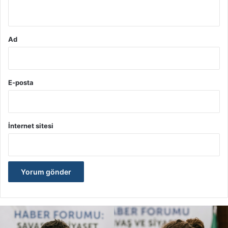
*
Ad
E-posta
İnternet sitesi
İ
r