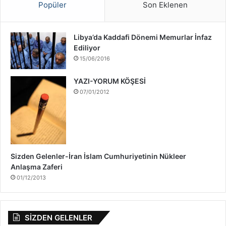
ş
Popüler
Son Eklenen
ı
H
a
Libya’da Kaddafi Dönemi Memurlar İnfaz
k
Ediliyor
k
15/06/2016
ı
n
YAZI-YORUM KÖŞESİ
d
07/01/2012
a
Sizden Gelenler-İran İslam Cumhuriyetinin Nükleer
Anlaşma Zaferi
01/12/2013
SİZDEN GELENLER