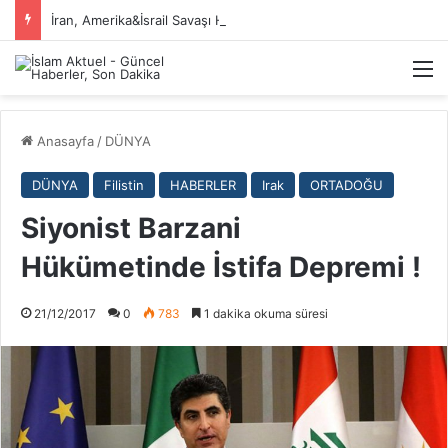
İran, Amerika&İsrail Savaşı Hakkında
M
Anasayfa
/
DÜNYA
DÜNYA
Filistin
HABERLER
Irak
ORTADOĞU
Siyonist Barzani
Hükümetinde İstifa Depremi !
21/12/2017
0
783
1 dakika okuma süresi