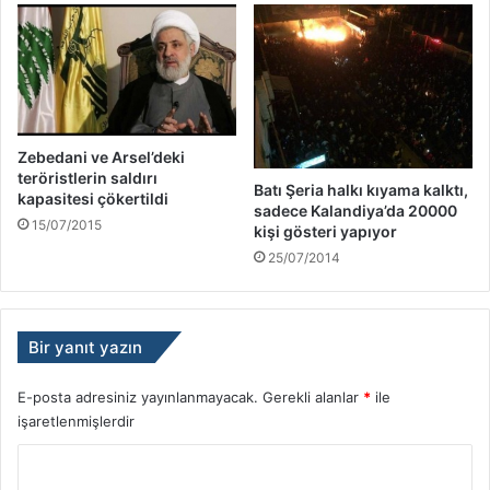
Zebedani ve Arsel’deki
teröristlerin saldırı
Batı Şeria halkı kıyama kalktı,
kapasitesi çökertildi
sadece Kalandiya’da 20000
15/07/2015
kişi gösteri yapıyor
25/07/2014
Bir yanıt yazın
E-posta adresiniz yayınlanmayacak.
Gerekli alanlar
*
ile
işaretlenmişlerdir
Y