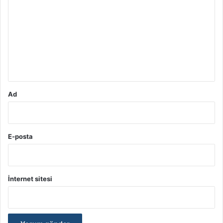
o
r
u
m
*
Ad
E-posta
İnternet sitesi