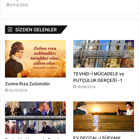
01/12/2013
SİZDEN GELENLER
TEVHİD-İ MÜCADELE ve
PUTÇULUK GERÇEĞİ -1
Zulme Rıza Zulümdür
19/08/2014
02/12/2014
EY DECCAL-I SÜFYAN!..