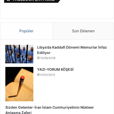
:
l
S
a
v
a
ş
Popüler
Son Eklenen
ı
H
a
Libya’da Kaddafi Dönemi Memurlar İnfaz
k
Ediliyor
k
15/06/2016
ı
n
YAZI-YORUM KÖŞESİ
d
07/01/2012
a
Sizden Gelenler-İran İslam Cumhuriyetinin Nükleer
Anlaşma Zaferi