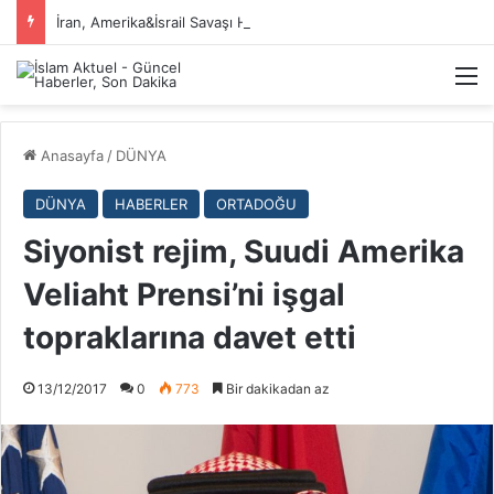
İran, Amerika&İsrail Savaşı Hakkında
M
Anasayfa
/
DÜNYA
DÜNYA
HABERLER
ORTADOĞU
Siyonist rejim, Suudi Amerika
Veliaht Prensi’ni işgal
topraklarına davet etti
13/12/2017
0
773
Bir dakikadan az