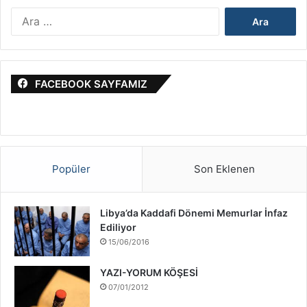
&
A
İ
r
s
a
r
m
a
a
i
FACEBOOK SAYFAMIZ
:
l
S
a
v
a
ş
Popüler
Son Eklenen
ı
H
a
Libya’da Kaddafi Dönemi Memurlar İnfaz
k
Ediliyor
k
15/06/2016
ı
n
YAZI-YORUM KÖŞESİ
d
07/01/2012
a