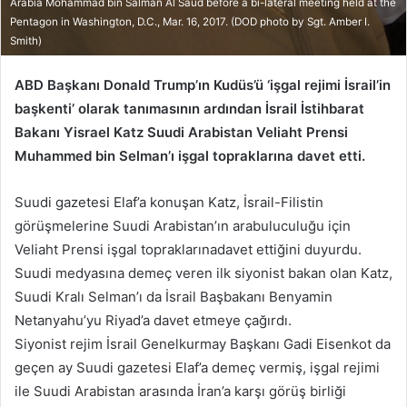
Arabia Mohammad bin Salman Al Saud before a bi-lateral meeting held at the
Pentagon in Washington, D.C., Mar. 16, 2017. (DOD photo by Sgt. Amber I.
Smith)
ABD Başkanı Donald Trump’ın Kudüs’ü ‘işgal rejimi İsrail’in
başkenti’ olarak tanımasının ardından İsrail İstihbarat
Bakanı Yisrael Katz Suudi Arabistan Veliaht Prensi
Muhammed bin Selman’ı işgal topraklarına davet etti.
Suudi gazetesi Elaf’a konuşan Katz, İsrail-Filistin
görüşmelerine Suudi Arabistan’ın arabuluculuğu için
Veliaht Prensi işgal topraklarınadavet ettiğini duyurdu.
Suudi medyasına demeç veren ilk siyonist bakan olan Katz,
Suudi Kralı Selman’ı da İsrail Başbakanı Benyamin
Netanyahu’yu Riyad’a davet etmeye çağırdı.
Siyonist rejim İsrail Genelkurmay Başkanı Gadi Eisenkot da
geçen ay Suudi gazetesi Elaf’a demeç vermiş, işgal rejimi
ile Suudi Arabistan arasında İran’a karşı görüş birliği