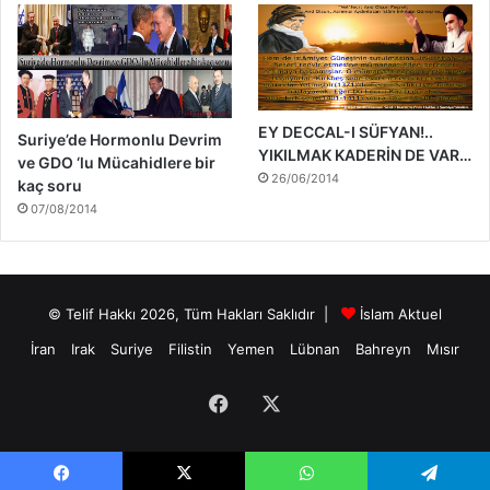
EY DECCAL-I SÜFYAN!..
Suriye’de Hormonlu Devrim
YIKILMAK KADERİN DE VAR…
ve GDO ‘lu Mücahidlere bir
26/06/2014
kaç soru
07/08/2014
© Telif Hakkı 2026, Tüm Hakları Saklıdır |
İslam Aktuel
İran
Irak
Suriye
Filistin
Yemen
Lübnan
Bahreyn
Mısır
Facebook
X