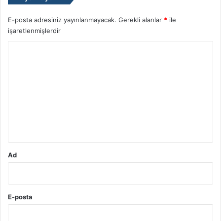
E-posta adresiniz yayınlanmayacak.
Gerekli alanlar
*
ile
işaretlenmişlerdir
Y
o
r
u
m
*
Ad
E-posta