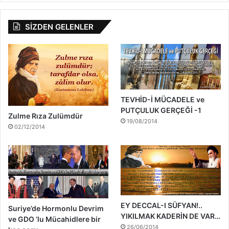
SİZDEN GELENLER
TEVHİD-İ MÜCADELE ve
PUTÇULUK GERÇEĞİ -1
Zulme Rıza Zulümdür
19/08/2014
02/12/2014
EY DECCAL-I SÜFYAN!..
Suriye’de Hormonlu Devrim
YIKILMAK KADERİN DE VAR…
ve GDO ‘lu Mücahidlere bir
26/06/2014