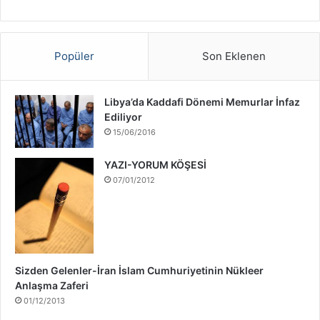
a
v
a
ş
Popüler
Son Eklenen
ı
H
a
Libya’da Kaddafi Dönemi Memurlar İnfaz
k
Ediliyor
k
15/06/2016
ı
n
YAZI-YORUM KÖŞESİ
d
07/01/2012
a
Sizden Gelenler-İran İslam Cumhuriyetinin Nükleer
Anlaşma Zaferi
01/12/2013