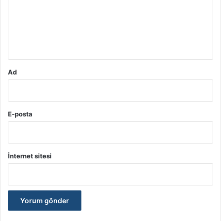
u
m
*
Ad
E-posta
İnternet sitesi