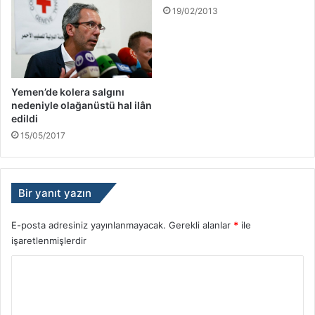
19/02/2013
Yemen’de kolera salgını
nedeniyle olağanüstü hal ilân
edildi
15/05/2017
Bir yanıt yazın
E-posta adresiniz yayınlanmayacak.
Gerekli alanlar
*
ile
işaretlenmişlerdir
Y
o
r