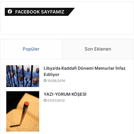
m
a
a
i
FACEBOOK SAYFAMIZ
:
l
S
a
v
a
ş
Popüler
Son Eklenen
ı
H
a
Libya’da Kaddafi Dönemi Memurlar İnfaz
k
Ediliyor
k
15/06/2016
ı
n
YAZI-YORUM KÖŞESİ
d
07/01/2012
a