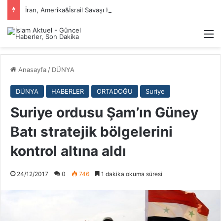
İran, Amerika&İsrail Savaşı Hakkında
M
Anasayfa
/
DÜNYA
DÜNYA
HABERLER
ORTADOĞU
Suriye
Suriye ordusu Şam’ın Güney
Batı stratejik bölgelerini
kontrol altına aldı
24/12/2017
0
746
1 dakika okuma süresi