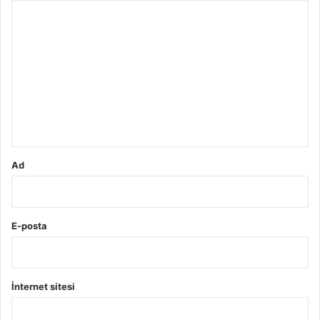
Y
o
r
u
m
*
Ad
E-posta
İnternet sitesi