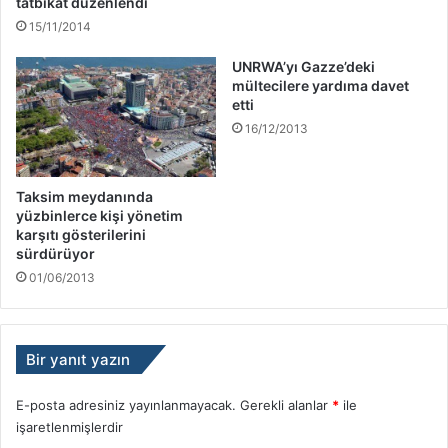
tatbikat düzenlendi
15/11/2014
UNRWA’yı Gazze’deki
mültecilere yardıma davet
etti
16/12/2013
Taksim meydanında
yüzbinlerce kişi yönetim
karşıtı gösterilerini
sürdürüyor
01/06/2013
Bir yanıt yazın
E-posta adresiniz yayınlanmayacak.
Gerekli alanlar
*
ile
işaretlenmişlerdir