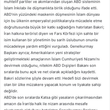
muhtelif partiler ve akımlarından oluşan ABD sisteminin
İslam İnkılabı ile düşmanlıkta birlik olduğunu ifade etti.
ABD’nin yüzündeki maskenin düşmesinin İslam dünyası
için bu ülkenin emperyalist politikalarıyla mücadele etme
doğrultusunda büyük bir katkı sağladığını hatırlatan Bakıri;
İran halkına terörist diyen ve Fars Körfezi için sahte bir
isim kullanan bir yönetimin bu sarih üslubunun onunla
mücadeleye yardım ettiğini vurguladı. Genelkurmay
Başkanı ayrıca; Amerikalıların yeni stratejiler
geliştirmekteki amaçlarının İslam Cumhuriyeti Nizamı’nı
devirmek olduğunu, nitekim ABD Dışişleri Bakanı son
sıralarda bunu açık ve net olarak açıkladığını kaydetti.
Bakıri sözlerine şöyle devam etti: Hedefi bizi devirmek
olan bir ülke müzakere yapacak konum ve liyakate sahip
değildir.
ABD’de son sıralarda Katsa gibi yasaların çıkarılmasından
amacın da İran’da halk ile nizam arasında mesafe