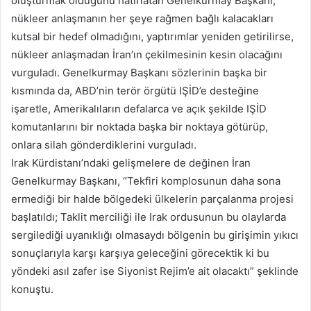
oluşturmak olduğunu hatırlatan Genelkurmay Başkanı;
nükleer anlaşmanın her şeye rağmen bağlı kalacakları
kutsal bir hedef olmadığını, yaptırımlar yeniden getirilirse,
nükleer anlaşmadan İran’ın çekilmesinin kesin olacağını
vurguladı. Genelkurmay Başkanı sözlerinin başka bir
kısmında da, ABD’nin terör örgütü IŞİD’e desteğine
işaretle, Amerikalıların defalarca ve açık şekilde IŞİD
komutanlarını bir noktada başka bir noktaya götürüp,
onlara silah gönderdiklerini vurguladı.
Irak Kürdistanı’ndaki gelişmelere de değinen İran
Genelkurmay Başkanı, “Tekfiri komplosunun daha sona
ermediği bir halde bölgedeki ülkelerin parçalanma projesi
başlatıldı; Taklit merciliği ile Irak ordusunun bu olaylarda
sergilediği uyanıklığı olmasaydı bölgenin bu girişimin yıkıcı
sonuçlarıyla karşı karşıya geleceğini görecektik ki bu
yöndeki asıl zafer ise Siyonist Rejim’e ait olacaktı” şeklinde
konuştu.