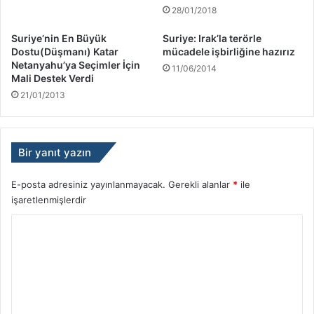
28/01/2018
Suriye’nin En Büyük
Suriye: Irak’la terörle
Dostu(Düşmanı) Katar
mücadele işbirliğine hazırız
Netanyahu’ya Seçimler İçin
11/06/2014
Mali Destek Verdi
21/01/2013
Bir yanıt yazın
E-posta adresiniz yayınlanmayacak.
Gerekli alanlar
*
ile
işaretlenmişlerdir
Y
o
r
u
m