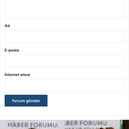
*
Ad
E-posta
İnternet sitesi
İ
r