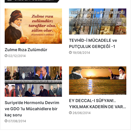
TEVHİD-İ MÜCADELE ve
PUTÇULUK GERÇEĞİ -1
Zulme Rıza Zulümdür
19/08/2014
02/12/2014
EY DECCAL-I SÜFYAN!..
Suriye’de Hormonlu Devrim
YIKILMAK KADERİN DE VAR…
ve GDO ‘lu Mücahidlere bir
26/06/2014
kaç soru
07/08/2014