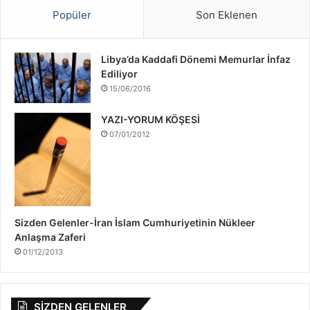
ş
Popüler
Son Eklenen
ı
H
a
Libya’da Kaddafi Dönemi Memurlar İnfaz
k
Ediliyor
k
15/06/2016
ı
n
YAZI-YORUM KÖŞESİ
d
07/01/2012
a
Sizden Gelenler-İran İslam Cumhuriyetinin Nükleer
Anlaşma Zaferi
01/12/2013
SİZDEN GELENLER