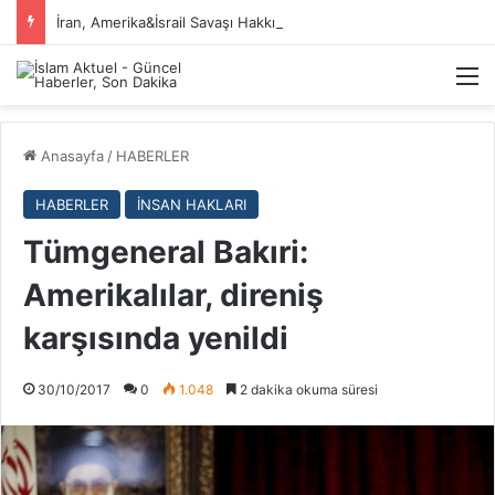
İran, Amerika&İsrail Savaşı Hakkında
M
Anasayfa
/
HABERLER
HABERLER
İNSAN HAKLARI
Tümgeneral Bakıri:
Amerikalılar, direniş
karşısında yenildi
30/10/2017
0
1.048
2 dakika okuma süresi