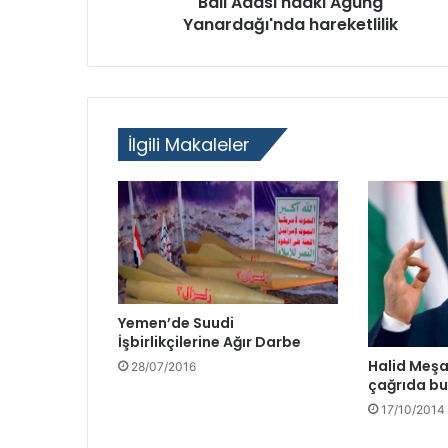
Bali Adası'ndaki Agung
d
Yanardağı'nda hareketlilik
e
r
i
o
l
İlgili Makaleler
d
u
Yemen’de Suudi
İşbirlikçilerine Ağır Darbe
Halid Meş
28/07/2016
çağrıda b
17/10/2014