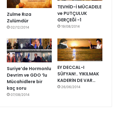
i
TEVHİD-İ MÜCADELE
y
ve PUTÇULUK
Zulme Rıza
o
GERÇEĞİ -1
Zulümdür
r
19/08/2014
02/12/2014
u
z
EY DECCAL-I
Suriye’de Hormonlu
SÜFYAN!.. YIKILMAK
Devrim ve GDO ‘lu
KADERİN DE VAR…
Mücahidlere bir
26/06/2014
kaç soru
07/08/2014