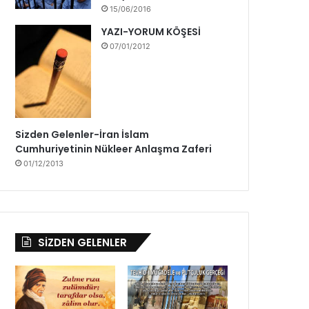
b
15/06/2016
ü
YAZI-YORUM KÖŞESİ
y
07/01/2012
ü
k
b
i
r
h
Sizden Gelenler-İran İslam
e
Cumhuriyetinin Nükleer Anlaşma Zaferi
y
01/12/2013
e
c
a
n
l
SİZDEN GELENLER
a
b
e
k
l