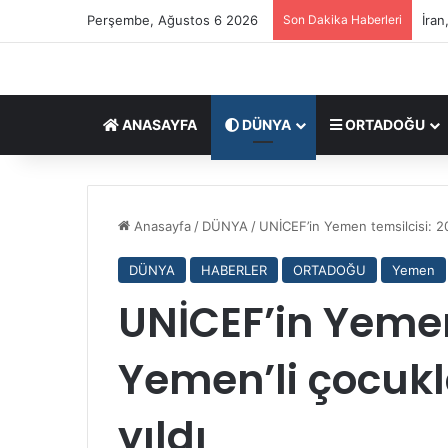
Perşembe, Ağustos 6 2026
Son Dakika Haberleri
İran
ANASAYFA
DÜNYA
ORTADOĞU
?
?
Anasayfa
/
DÜNYA
/
UNİCEF’in Yemen temsilcisi: 201
?
?
DÜNYA
HABERLER
ORTADOĞU
Yemen
S
e
UNİCEF’in Yemen 
09/03/2026
y
????Seyyid Mucteba Hamanei,
y
Uzmanlar Meclisi oylarıyla İran
Yemen’li çocukla
i
Devrimi’nin üçüncü lideri oldu
d
M
yıldı
u
c