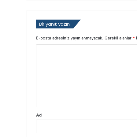
Bir yanıt yazın
E-posta adresiniz yayınlanmayacak.
Gerekli alanlar
*
i
Y
o
r
u
m
*
Ad