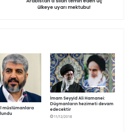
Arabistan'a silah temin eden üç
ülkeye uyarı mektubu!
İmam Seyyid Ali Hamanei:
Düşmanların hezimeti devam
al müslümanlara
edecektir
ulundu
11/12/2018