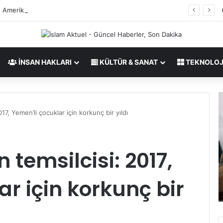
, Amerika&İsrail Savaşı Hakkında
İNSAN HAKLARI
KÜLTÜR & SANAT
TEKNOLOJ
C
İ
e
r
7, Yemen’li çocuklar için korkunç bir yıldı
n
a
t
n
c
,
o
temsilcisi: 2017,
m
28/03/2026
,
e
 İslam
Centcom, bir F-16 savaş uçağının acil
r için korkunç bir
b
r
inişini onaylad
i
i
r
k
F
a
-
&