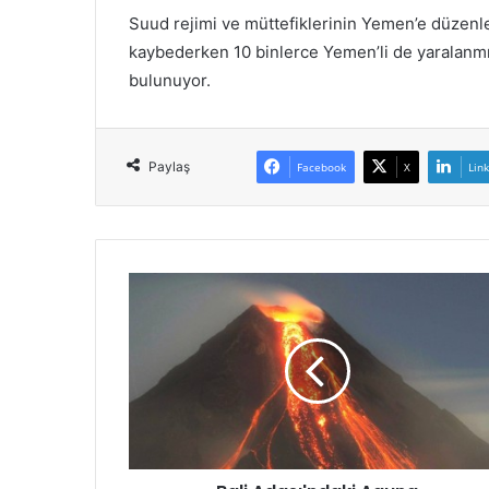
l
Suud rejimi ve müttefiklerinin Yemen’e düzenled
a
kaybederken 10 binlerce Yemen’li de yaralanm
m
D
bulunuyor.
e
v
r
Paylaş
i
Facebook
X
Lin
m
i
’
n
i
n
ü
ç
ü
n
c
ü
l
i