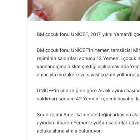
e
c
l
i
s
BM çocuk fonu UNİCEF, 2017 yılını Yemen’li çocuk
i
o
BM çocuk fonu UNİCEF’in Yemen temsilcisi Mir
y
l
rejiminin saldırıları sonucu 13 Yemen’li çocuk
a
yaralandığına dikkat çektiği açıklamasında Ye
r
amacıyla müzakere ve siyasi çözüm yollarına g
ı
y
l
UNİCEF’in bildirdiğine göre Aralık ayının başında
a
saldırıları sonucu 42 Yemen’li çocuk hayatını 
İ
r
Suud rejimi Amerika’nın desteğini arkasına alara
a
ayından itibaren Yemen’e yoğun saldırılar düz
n
İ
abluka altına almış bulunuyor.
s