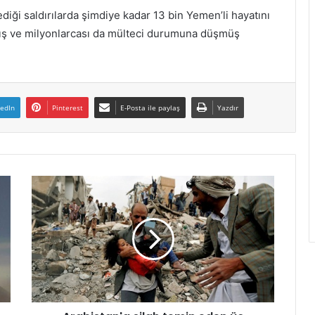
iği saldırılarda şimdiye kadar 13 bin Yemen’li hayatını
ış ve milyonlarcası da mülteci durumuna düşmüş
kedIn
Pinterest
E-Posta ile paylaş
Yazdır