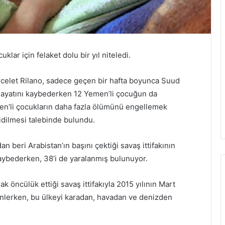
i
ş
i
n
i
lar için felaket dolu bir yıl niteledi.
o
n
celet Rilano, sadece geçen bir hafta boyunca Suud
a
y
 hayatını kaybederken 12 Yemen’li çocuğun da
l
men’li çocukların daha fazla ölümünü engellemek
a
idilmesi talebinde bulundu.
d
n beri Arabistan’ın başını çektiği savaş ittifakının
kaybederken, 38’i de yaralanmış bulunuyor.
k öncülük ettiği savaş ittifakıyla 2015 yılının Mart
enlerken, bu ülkeyi karadan, havadan ve denizden