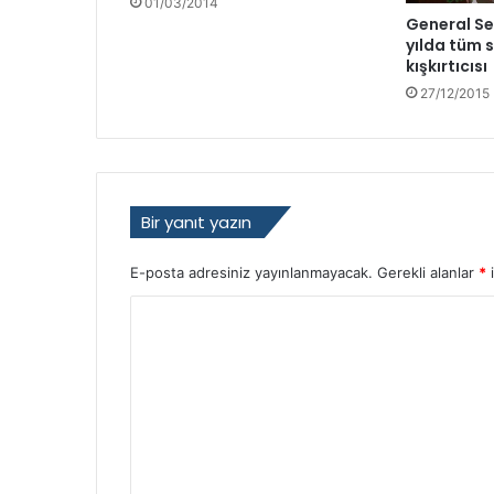
01/03/2014
d
General Se
yılda tüm 
e
kışkırtıcısı
r
i
27/12/2015
o
l
d
u
Bir yanıt yazın
E-posta adresiniz yayınlanmayacak.
Gerekli alanlar
*
i
Y
o
r
u
m
*