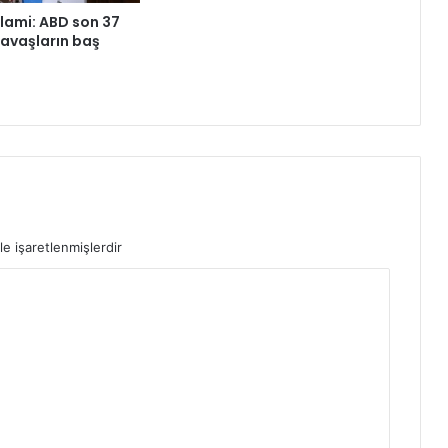
lami: ABD son 37
savaşların baş
le işaretlenmişlerdir