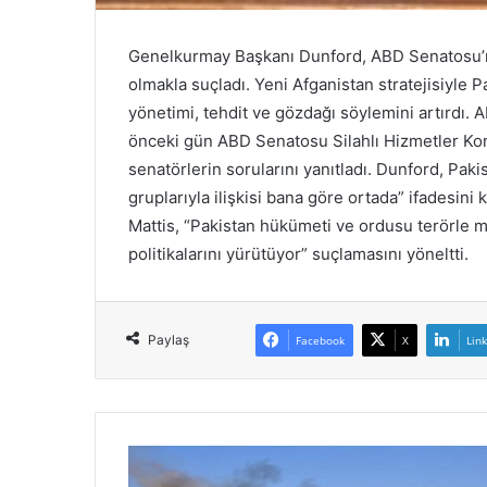
e
c
Genelkurmay Başkanı Dunford, ABD Senatosu’nda P
l
i
olmakla suçladı. Yeni Afganistan stratejisiyle
s
yönetimi, tehdit ve gözdağı söylemini artırd
i
önceki gün ABD Senatosu Silahlı Hizmetler Komi
o
senatörlerin sorularını yanıtladı. Dunford, Pakist
y
gruplarıyla ilişkisi bana göre ortada” ifadesin
l
a
Mattis, “Pakistan hükümeti ve ordusu terörle 
r
politikalarını yürütüyor” suçlamasını yöneltti.
ı
y
l
a
Paylaş
Facebook
X
Lin
İ
r
a
n
İ
s