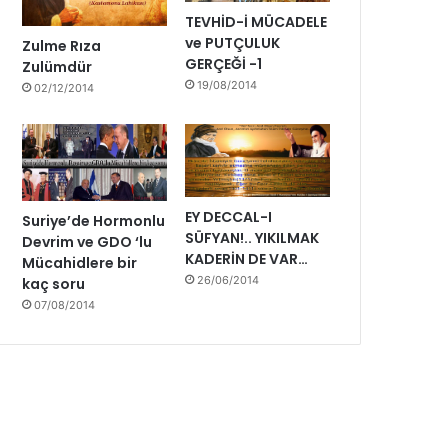
i
TEVHİD-İ MÜCADELE
y
ve PUTÇULUK
Zulme Rıza
o
GERÇEĞİ -1
Zulümdür
r
19/08/2014
02/12/2014
u
z
EY DECCAL-I
Suriye’de Hormonlu
SÜFYAN!.. YIKILMAK
Devrim ve GDO ‘lu
KADERİN DE VAR…
Mücahidlere bir
26/06/2014
kaç soru
07/08/2014