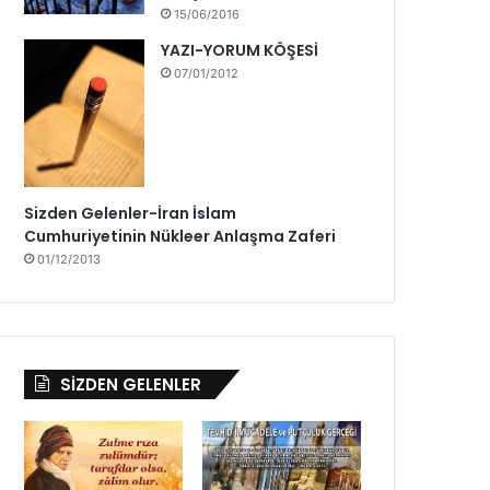
b
15/06/2016
ü
YAZI-YORUM KÖŞESİ
y
07/01/2012
ü
k
b
i
r
h
Sizden Gelenler-İran İslam
e
Cumhuriyetinin Nükleer Anlaşma Zaferi
y
01/12/2013
e
c
a
n
l
SİZDEN GELENLER
a
b
e
k
l