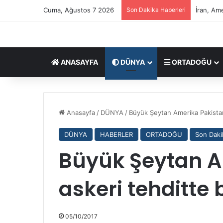
Cuma, Ağustos 7 2026
Son Dakika Haberleri
İran, Am
ANASAYFA
DÜNYA
ORTADOĞU
?
?
Anasayfa
/
DÜNYA
/
Büyük Şeytan Amerika Pakistan
?
?
DÜNYA
HABERLER
ORTADOĞU
Son Daki
S
e
Büyük Şeytan A
09/03/2026
y
????Seyyid Mucteba Hamanei,
y
Uzmanlar Meclisi oylarıyla İran
askeri tehditte
i
Devrimi’nin üçüncü lideri oldu
d
M
u
05/10/2017
c