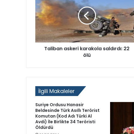
l
a
m
D
e
v
r
i
Taliban askeri karakola saldırdı: 22
m
ölü
i
’
n
i
n
ü
İlgili Makaleler
ç
ü
Suriye Ordusu Hanasir
n
Beldesinde Türk Asıllı Terörist
c
Komutan (Kod Adı Türki Al
ü
Avdi) İle Birlikte 34 Teröristi
Öldürdü
l
i