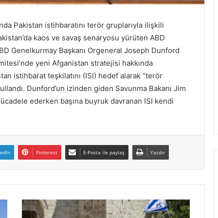
i
ş
akistan istihbaratını terör gruplarıyla ilişkili
i
n
 Pakistan’da kaos ve savaş senaryosu yürüten ABD
i
ı. ABD Genelkurmay Başkanı Orgeneral Joseph Dunford
o
tesi’nde yeni Afganistan stratejisi hakkında
n
an istihbarat teşkilatını (ISI) hedef alarak “terör
a
i kullandı. Dunford’un izinden giden Savunma Bakanı Jim
y
l
mücadele ederken başına buyruk davranan ISI kendi
a
d
kedIn
Pinterest
E-Posta ile paylaş
Yazdır