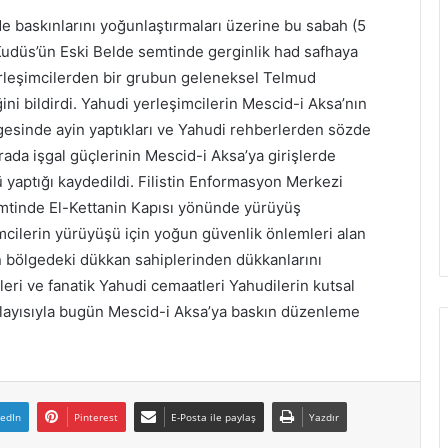
i
de baskınlarını yoğunlaştırmaları üzerine bu sabah (5
ş
udüs’ün Eski Belde semtinde gerginlik had safhaya
i
 yerleşimcilerden bir grubun geleneksel Telmud
n
i
ini bildirdi. Yahudi yerleşimcilerin Mescid-i Aksa’nın
o
gesinde ayin yaptıkları ve Yahudi rehberlerden sözde
n
arada işgal güçlerinin Mescid-i Aksa’ya girişlerde
a
ü yaptığı kaydedildi. Filistin Enformasyon Merkezi
y
l
emtinde El-Kettanin Kapısı yönünde yürüyüş
a
mcilerin yürüyüşü için yoğun güvenlik önlemleri alan
d
in bölgedeki dükkan sahiplerinden dükkanlarını
leri ve fanatik Yahudi cemaatleri Yahudilerin kutsal
dolayısıyla bugün Mescid-i Aksa’ya baskın düzenleme
kedIn
Pinterest
E-Posta ile paylaş
Yazdır