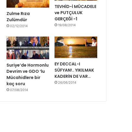
i
TEVHİD-İ MÜCADELE
y
ve PUTÇULUK
Zulme Rıza
o
GERÇEĞİ -1
Zulümdür
r
19/08/2014
02/12/2014
u
z
EY DECCAL-I
Suriye’de Hormonlu
SÜFYAN!.. YIKILMAK
Devrim ve GDO ‘lu
KADERİN DE VAR…
Mücahidlere bir
26/06/2014
kaç soru
07/08/2014