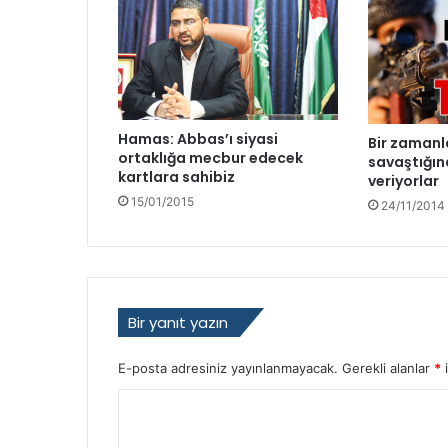
d
e
r
i
o
l
Hamas: Abbas’ı siyasi
Bir zamanl
d
ortaklığa mecbur edecek
savaştığın
u
kartlara sahibiz
veriyorlar
15/01/2015
24/11/2014
Bir yanıt yazın
E-posta adresiniz yayınlanmayacak.
Gerekli alanlar
*
i
Y
o