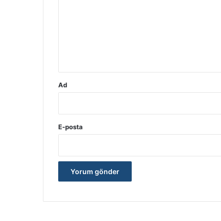
r
u
m
*
Ad
E-posta