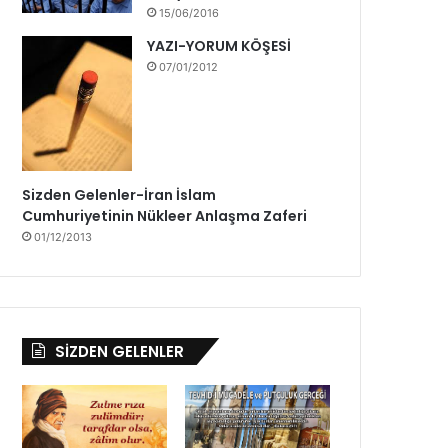
b
15/06/2016
ü
YAZI-YORUM KÖŞESİ
y
07/01/2012
ü
k
b
i
r
h
Sizden Gelenler-İran İslam
e
Cumhuriyetinin Nükleer Anlaşma Zaferi
y
01/12/2013
e
c
a
n
l
SİZDEN GELENLER
a
b
e
k
l