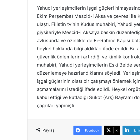
e
Yahudi yerleşimcilerin işgal güçleri himayesin
c
Ekim Perşembe) Mescid-i Aksa ve çevresi ile K
l
ulaştı. Filistin tv’nin Kudüs muhabiri, Yahudi
i
s
giysileriyle Mescid-i Aksa’ya baskın düzenlediğ
i
avlusunda ve özellikle de Er-Rahme Kapısı böl
o
heykel hakkında bilgi aldıkları ifade edildi. Bu 
y
güvenlik önlemlerini artırdığı ve kimlik kontrol
l
a
muhabiri, Yahudi yerleşimcilerin Eski Belde s
r
düzenlemeye hazırlandıklarını söyledi. Yerleşi
ı
işgal güçlerinin olası bir çatışmayı önlemek iç
y
açmamalarını istediği ifade edildi. Heykel örgüt
l
a
kabul ettiği ve kutladığı Sukot (Arş) Bayramı 
İ
çağrıları yapmıştı.
r
a
n
İ
Paylaş
Facebook
X
Lin
s