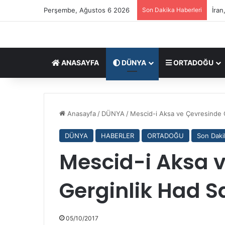
Perşembe, Ağustos 6 2026
Son Dakika Haberleri
İran
ANASAYFA
DÜNYA
ORTADOĞU
?
?
Anasayfa
/
DÜNYA
/
Mescid-i Aksa ve Çevresinde G
?
?
DÜNYA
HABERLER
ORTADOĞU
Son Daki
S
e
Mescid-i Aksa 
09/03/2026
y
????Seyyid Mucteba Hamanei,
y
Uzmanlar Meclisi oylarıyla İran
Gerginlik Had S
i
Devrimi’nin üçüncü lideri oldu
d
M
u
05/10/2017
c