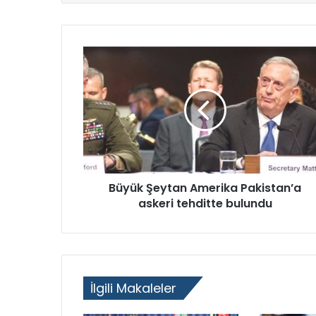
l
a
m
D
e
v
r
i
m
i
’
n
i
Büyük Şeytan Amerika Pakistan’a
n
askeri tehditte bulundu
ü
ç
ü
n
c
İlgili Makaleler
ü
l
i