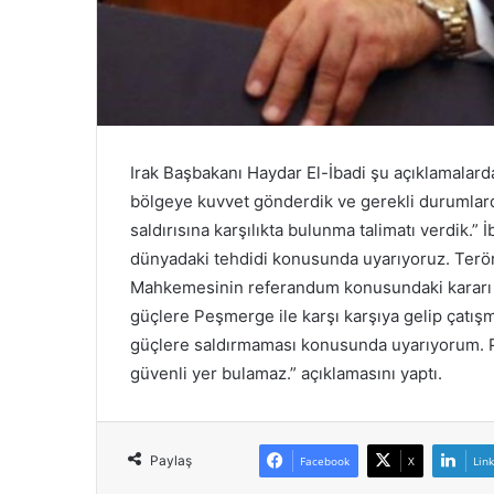
e
c
l
i
s
i
o
Irak Başbakanı Haydar El-İbadi şu açıklamalarda 
y
l
bölgeye kuvvet gönderdik ve gerekli durumlarda
a
saldırısına karşılıkta bulunma talimatı verdik.” 
r
dünyadaki tehdidi konusunda uyarıyoruz. Teröris
ı
Mahkemesinin referandum konusundaki kararı b
y
güçlere Peşmerge ile karşı karşıya gelip çatış
l
a
güçlere saldırmaması konusunda uyarıyorum. Pe
İ
güvenli yer bulamaz.” açıklamasını yaptı.
r
a
n
İ
Paylaş
Facebook
X
Lin
s