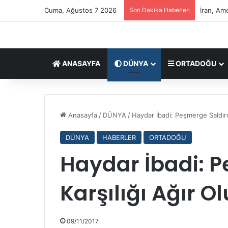
Cuma, Ağustos 7 2026
Son Dakika Haberleri
İran, Am
ANASAYFA
DÜNYA
ORTADOĞU
?
?
Anasayfa
/
DÜNYA
/
Haydar İbadi: Peşmerge Saldırır
?
?
DÜNYA
HABERLER
ORTADOĞU
S
e
Haydar İbadi: P
09/03/2026
y
????Seyyid Mucteba Hamanei,
y
Uzmanlar Meclisi oylarıyla İran
Karşılığı Ağır Ol
i
Devrimi’nin üçüncü lideri oldu
d
M
u
09/11/2017
c