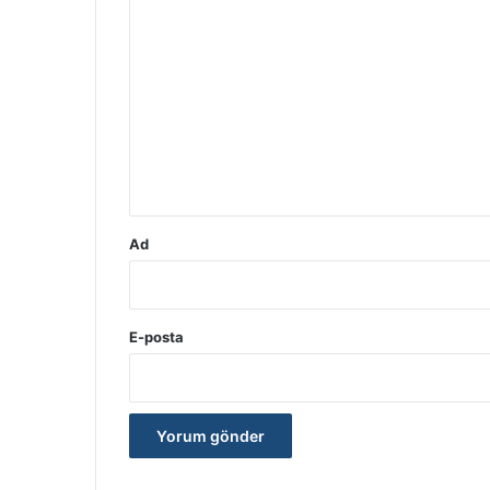
Y
o
r
u
m
*
Ad
E-posta