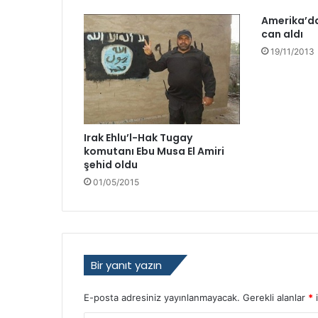
d
Amerika’da
e
can aldı
r
19/11/2013
i
o
l
d
u
Irak Ehlu’l-Hak Tugay
komutanı Ebu Musa El Amiri
şehid oldu
01/05/2015
Bir yanıt yazın
E-posta adresiniz yayınlanmayacak.
Gerekli alanlar
*
i