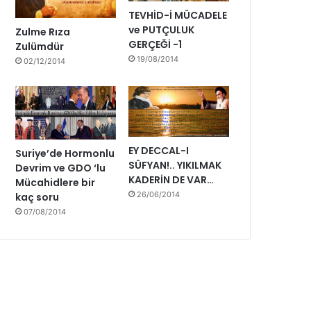
i
TEVHİD-İ MÜCADELE
y
ve PUTÇULUK
Zulme Rıza
o
GERÇEĞİ -1
Zulümdür
r
19/08/2014
02/12/2014
u
z
EY DECCAL-I
Suriye’de Hormonlu
SÜFYAN!.. YIKILMAK
Devrim ve GDO ‘lu
KADERİN DE VAR…
Mücahidlere bir
26/06/2014
kaç soru
07/08/2014