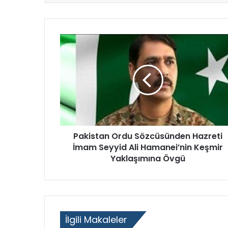
l
a
m
D
e
v
r
i
m
i
’
n
i
Pakistan Ordu Sözcüsünden Hazreti
n
İmam Seyyid Ali Hamanei’nin Keşmir
ü
Yaklaşımına Övgü
ç
ü
n
c
ü
l
İlgili Makaleler
i