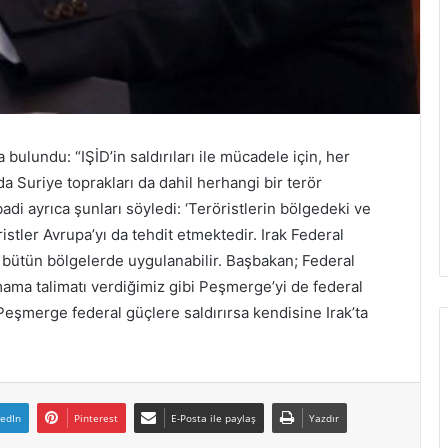
i
ş
i
n
i
o
n
bulundu: “IŞİD’in saldırıları ile mücadele için, her
a
y
 Suriye toprakları da dahil herhangi bir terör
l
İbadi ayrıca şunları söyledi: ‘Teröristlerin bölgedeki ve
a
tler Avrupa’yı da tehdit etmektedir. Irak Federal
d
ütün bölgelerde uygulanabilir. Başbakan; Federal
mama talimatı verdiğimiz gibi Peşmerge’yi de federal
şmerge federal güçlere saldırırsa kendisine Irak’ta
kedIn
Pinterest
E-Posta ile paylaş
Yazdır