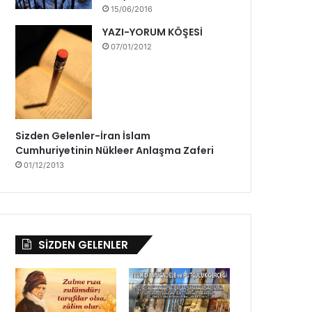
b
15/06/2016
ü
YAZI-YORUM KÖŞESİ
y
07/01/2012
ü
k
b
i
r
h
Sizden Gelenler-İran İslam
e
Cumhuriyetinin Nükleer Anlaşma Zaferi
y
01/12/2013
e
c
a
n
l
SİZDEN GELENLER
a
b
e
k
l