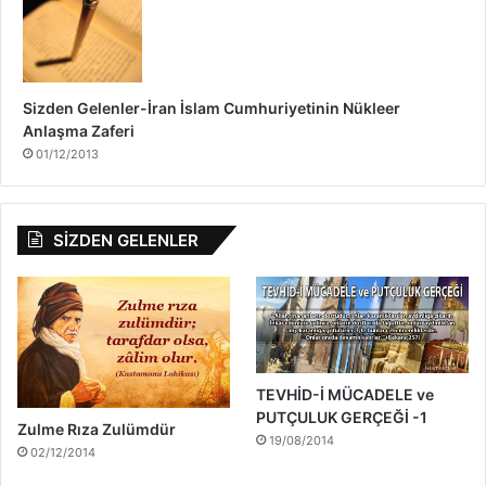
Sizden Gelenler-İran İslam Cumhuriyetinin Nükleer
Anlaşma Zaferi
01/12/2013
SİZDEN GELENLER
TEVHİD-İ MÜCADELE ve
PUTÇULUK GERÇEĞİ -1
Zulme Rıza Zulümdür
19/08/2014
02/12/2014