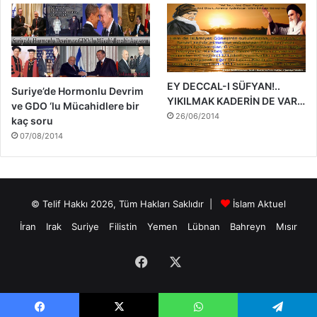
EY DECCAL-I SÜFYAN!..
Suriye’de Hormonlu Devrim
YIKILMAK KADERİN DE VAR…
ve GDO ‘lu Mücahidlere bir
26/06/2014
kaç soru
07/08/2014
© Telif Hakkı 2026, Tüm Hakları Saklıdır |
İslam Aktuel
İran
Irak
Suriye
Filistin
Yemen
Lübnan
Bahreyn
Mısır
Facebook
X