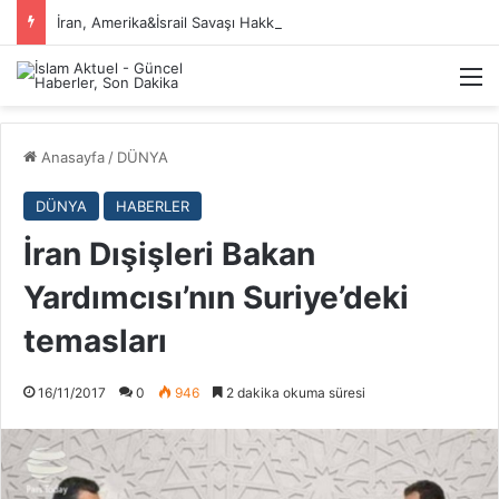
İran, Amerika&İsrail Savaşı Hakkında
M
Anasayfa
/
DÜNYA
DÜNYA
HABERLER
İran Dışişleri Bakan
Yardımcısı’nın Suriye’deki
temasları
16/11/2017
0
946
2 dakika okuma süresi