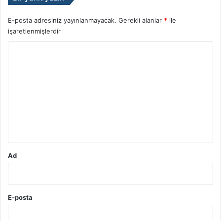
E-posta adresiniz yayınlanmayacak.
Gerekli alanlar
*
ile
işaretlenmişlerdir
Y
o
r
u
m
*
Ad
E-posta