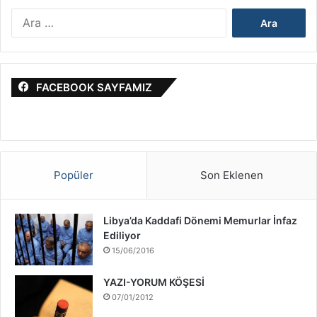
&
A
İ
r
s
a
r
m
a
a
i
FACEBOOK SAYFAMIZ
:
l
S
a
v
a
ş
Popüler
Son Eklenen
ı
H
a
Libya’da Kaddafi Dönemi Memurlar İnfaz
k
Ediliyor
k
15/06/2016
ı
n
YAZI-YORUM KÖŞESİ
d
07/01/2012
a