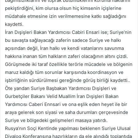
bağımsızlıklarını ve toprak bütünlüklerini koruma haklarını
pekiştirdiğini, kim olursa olsun hiç kimsenin içişlerine
müdahale etmesine izin verilmemesine katkı sağladığını
kaydetti.
İran Dışişleri Bakan Yardımcısı Cabiri Ensari ise; Suriye’nin
bu savaşta sağlayacağı zaferin sadece Suriye ve halkı
açısından değil, İran halkı ve kendi vatanlarını savunma
hakkına inanan tüm halkların zaferi olacağının altını çizdi.
Görüşmede iki taraf özellikle terörle mücadele ve bölgenin
maruz kaldığı tüm sorunlar karşısında koordinasyon ve
işbirliğinin sürdürülmesi gereğinde görüş birliği kaydetti..
Öte yandan Suriye Başbakan Yardımcısı Dışişleri ve
Gurbetçiler Bakanı Velid Muallim İran Dışişleri Bakan
Yardımcısı Caberi Ennsari ve ona eşlik eden heyet ile bir
araya gelerek son siyasi ve saha durumları çerçevesinde
Suriye ve bölgedeki gelişmeleri masaya yatırdı.
Rusya’nın Soçi Kentinde yapılması beklenen Suriye Ulusal
Diyalog Konferansına hazırlıkların da ele alındığı toplantıda