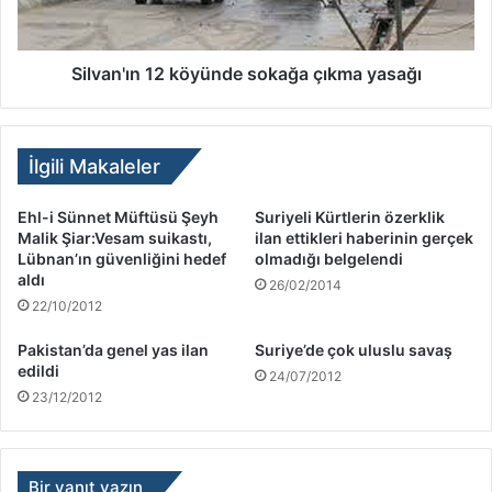
Silvan'ın 12 köyünde sokağa çıkma yasağı
İlgili Makaleler
Ehl-i Sünnet Müftüsü Şeyh
Suriyeli Kürtlerin özerklik
Malik Şiar:Vesam suikastı,
ilan ettikleri haberinin gerçek
Lübnan’ın güvenliğini hedef
olmadığı belgelendi
aldı
26/02/2014
22/10/2012
Pakistan’da genel yas ilan
Suriye’de çok uluslu savaş
edildi
24/07/2012
23/12/2012
Bir yanıt yazın