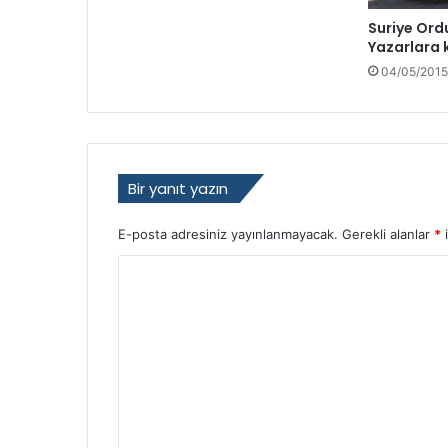
d
Suriye Or
e
Yazarlara 
r
04/05/2015
i
o
l
d
u
Bir yanıt yazın
E-posta adresiniz yayınlanmayacak.
Gerekli alanlar
*
i
Y
o
r
u
m
*