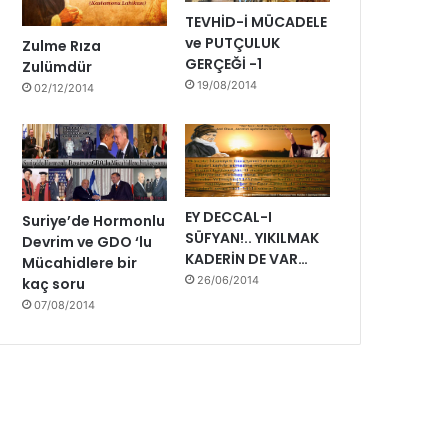
i
TEVHİD-İ MÜCADELE
y
ve PUTÇULUK
Zulme Rıza
o
GERÇEĞİ -1
Zulümdür
r
19/08/2014
02/12/2014
u
z
EY DECCAL-I
Suriye’de Hormonlu
SÜFYAN!.. YIKILMAK
Devrim ve GDO ‘lu
KADERİN DE VAR…
Mücahidlere bir
26/06/2014
kaç soru
07/08/2014