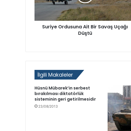
l
a
m
D
Suriye Ordusuna Ait Bir Savaş Uçağı
e
Düştü
v
r
i
m
i
’
n
İlgili Makaleler
i
n
Hüsnü Mübarek’in serbest
ü
bırakılması diktatörlük
ç
sisteminin geri getirilmesidir
ü
n
23/08/2013
c
ü
l
i