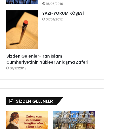
b
15/06/2016
ü
YAZI-YORUM KÖŞESİ
y
07/01/2012
ü
k
b
i
r
h
Sizden Gelenler-İran İslam
e
Cumhuriyetinin Nükleer Anlaşma Zaferi
y
01/12/2013
e
c
a
n
l
SİZDEN GELENLER
a
b
e
k
l