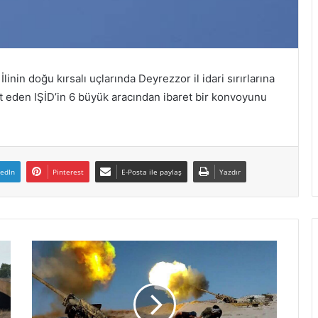
i
ş
i
n
i
inin doğu kırsalı uçlarında Deyrezzor il idari sırırlarına
o
 eden IŞİD’in 6 büyük aracından ibaret bir konvoyunu
n
a
y
l
a
kedIn
Pinterest
E-Posta ile paylaş
Yazdır
d