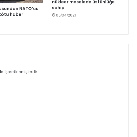
nükleer meselede üstünlüğe
sahip
dusundan NATO’cu
kötü haber
05/04/2021
le işaretlenmişlerdir