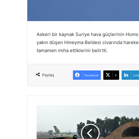
e
c
l
i
s
Askeri bir kaynak Suriye hava güçlerinin Homs İl
i
yakın düşen Hmeyma Beldesi civarında hareket
o
y
tamamen imha ettiklerini belirtti.
l
a
r
Paylaş
Facebook
X
Lin
ı
y
l
a
İ
r
a
n
İ
s