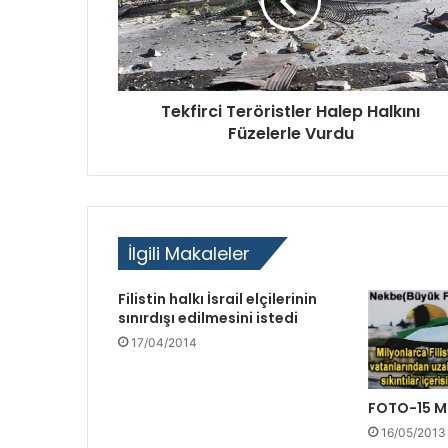
l
a
m
D
e
Tekfirci Teröristler Halep Halkını
v
Füzelerle Vurdu
r
i
m
i
’
n
İlgili Makaleler
i
n
Filistin halkı İsrail elçilerinin
ü
sınırdışı edilmesini istedi
ç
ü
17/04/2014
n
c
ü
FOTO-15 M
l
16/05/2013
i