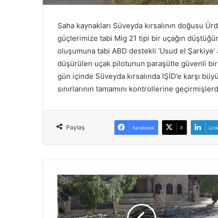
e
c
Saha kaynakları Süveyda kırsalının doğusu Ürd
l
i
güçlerimize tabi Mig 21 tipi bir uçağın düştüğün
s
oluşumuna tabi ABD destekli ‘Usud el Şarkiye’ 
i
düşürülen uçak pilotunun paraşütle güvenli bir ş
o
gün içinde Süveyda kırsalında IŞİD’e karşı bü
y
sınırlarının tamamını kontrollerine geçirmişlerd
l
a
r
ı
Paylaş
Facebook
X
Lin
y
l
a
İ
r
a
n
İ
s