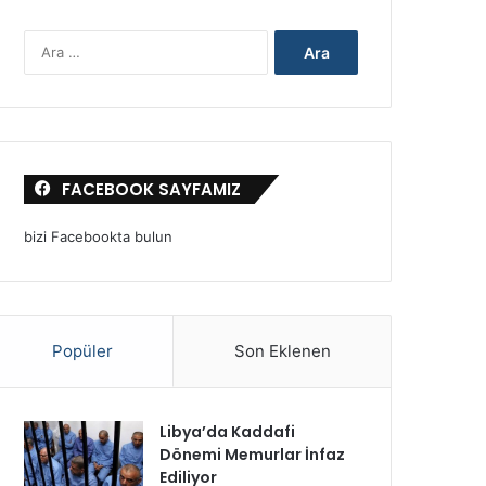
P
A
i
r
y
a
a
m
d
a
e
:
l
e
FACEBOOK SAYFAMIZ
r
i
bizi Facebookta bulun
n
i
H
n
g
e
Popüler
Son Eklenen
l
i
ş
Libya’da Kaddafi
i
Dönemi Memurlar İnfaz
n
Ediliyor
i