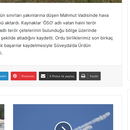
i
ş
ün sınırları yakınlarına düşen Mahmut Vadisinde hava
i
n
ü aktardı. Kaynaklar ‘ÖSO’ adlı vatan haini terör
i
adlı terör çetelerinin bulunduğu bölge üzerinde
o
ekilde atladığını kaydetti. Ordu birliklerimiz son birkaç
n
yük başarılar kaydetmesiyle Süveyda’da Ürdün
a
i.
y
l
a
d
kedIn
Pinterest
E-Posta ile paylaş
Yazdır