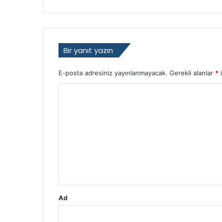
d
e
r
i
Bir yanıt yazın
o
l
d
E-posta adresiniz yayınlanmayacak.
Gerekli alanlar
*
i
u
Y
o
r
u
m
*
Ad