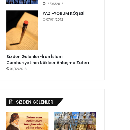
b
15/06/2016
ü
YAZI-YORUM KÖŞESİ
y
07/01/2012
ü
k
b
i
r
h
Sizden Gelenler-İran İslam
e
Cumhuriyetinin Nükleer Anlaşma Zaferi
y
01/12/2013
e
c
a
n
l
SİZDEN GELENLER
a
b
e
k
l