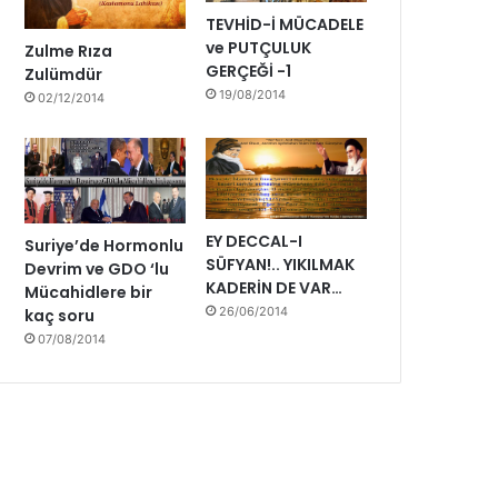
i
TEVHİD-İ MÜCADELE
y
ve PUTÇULUK
Zulme Rıza
o
GERÇEĞİ -1
Zulümdür
r
19/08/2014
02/12/2014
u
z
EY DECCAL-I
Suriye’de Hormonlu
SÜFYAN!.. YIKILMAK
Devrim ve GDO ‘lu
KADERİN DE VAR…
Mücahidlere bir
26/06/2014
kaç soru
07/08/2014