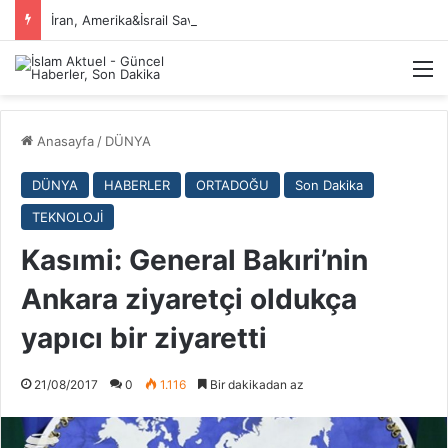
İran, Amerika&İsrail Savaşı Hakkında
M
Anasayfa
/
DÜNYA
DÜNYA
HABERLER
ORTADOĞU
Son Dakika
TEKNOLOJİ
Kasımi: General Bakıri’nin
Ankara ziyaretçi oldukça
yapıcı bir ziyaretti
21/08/2017
0
1.116
Bir dakikadan az