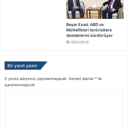
Beşar Esad: ABD ve
Müttefikleri teröristlere
desteklerini sürdürüyor
15/03/2018
Bir yanıt yazın
E-posta adresiniz yayınlanmayacak.
Gerekli alanlar
*
ile
işaretlenmişlerdir
Y
o
r
u