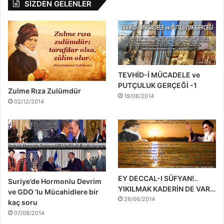
SİZDEN GELENLER
TEVHİD-İ MÜCADELE ve
PUTÇULUK GERÇEĞİ -1
Zulme Rıza Zulümdür
19/08/2014
02/12/2014
EY DECCAL-I SÜFYAN!..
Suriye’de Hormonlu Devrim
YIKILMAK KADERİN DE VAR…
ve GDO ‘lu Mücahidlere bir
26/06/2014
kaç soru
07/08/2014