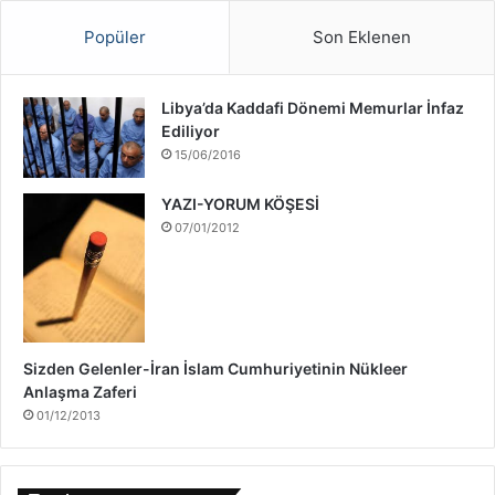
a
ş
Popüler
Son Eklenen
ı
H
a
Libya’da Kaddafi Dönemi Memurlar İnfaz
k
Ediliyor
k
15/06/2016
ı
n
YAZI-YORUM KÖŞESİ
d
07/01/2012
a
Sizden Gelenler-İran İslam Cumhuriyetinin Nükleer
Anlaşma Zaferi
01/12/2013