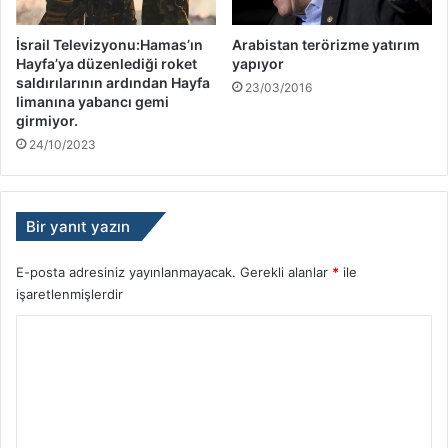
İsrail Televizyonu:Hamas’ın
Arabistan terörizme yatırım
Hayfa’ya düzenlediği roket
yapıyor
saldırılarının ardından Hayfa
23/03/2016
limanına yabancı gemi
girmiyor.
24/10/2023
Bir yanıt yazın
E-posta adresiniz yayınlanmayacak.
Gerekli alanlar
*
ile
işaretlenmişlerdir
Y
o
r
u