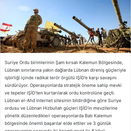
Suriye Ordu birimlerinin Şam kırsalı Kalemun Bölgesinde,
Lübnan sınırlarına yakın dağlarda Lübnan direniş güçleriyle
işbirliği içinde radikal terör örgütü IŞİD’e karşı savaşını
sürdürüyor. Operasyonlarda stratejik öneme sahip mevki
ve tepeler IŞİD’ten kurtarılarak ordu kontrolüne geçti.
Lübnan el-Ahd internet sitesinin bildirdiğine göre Suriye
ordusu ve Lübnan Hizbullah güçleri IŞİD’in mevzilerine
yönelik düzenledikleri operasyonlarda Batı Kalemun
bölgesinde önemli başarılar elde ettiler ve 3 günlük
operasyonlar sırasında iki önemli geçit ile 8 köyü