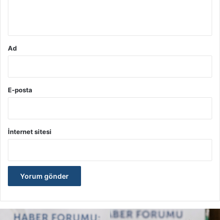
m
*
Ad
E-posta
İnternet sitesi
İ