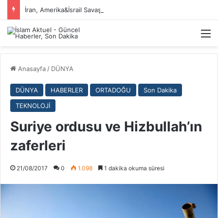
İran, Amerika&İsrail Savaşı Hakkında
M
Anasayfa
/
DÜNYA
DÜNYA
HABERLER
ORTADOĞU
Son Dakika
TEKNOLOJİ
Suriye ordusu ve Hizbullah’ın
zaferleri
21/08/2017
0
1.098
1 dakika okuma süresi