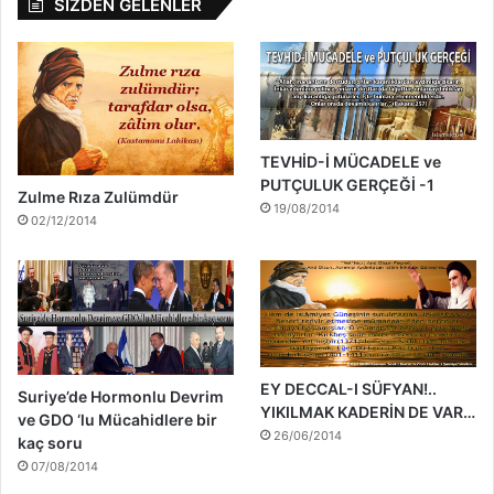
SİZDEN GELENLER
TEVHİD-İ MÜCADELE ve
PUTÇULUK GERÇEĞİ -1
Zulme Rıza Zulümdür
19/08/2014
02/12/2014
EY DECCAL-I SÜFYAN!..
Suriye’de Hormonlu Devrim
YIKILMAK KADERİN DE VAR…
ve GDO ‘lu Mücahidlere bir
26/06/2014
kaç soru
07/08/2014