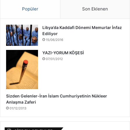
a
ş
Popüler
Son Eklenen
ı
H
a
Libya’da Kaddafi Dönemi Memurlar İnfaz
k
Ediliyor
k
15/06/2016
ı
n
YAZI-YORUM KÖŞESİ
d
07/01/2012
a
Sizden Gelenler-İran İslam Cumhuriyetinin Nükleer
Anlaşma Zaferi
01/12/2013