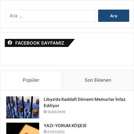
a
&
A
İ
r
s
a
r
m
a
a
i
FACEBOOK SAYFAMIZ
:
l
S
a
v
a
ş
Popüler
Son Eklenen
ı
H
a
Libya’da Kaddafi Dönemi Memurlar İnfaz
k
Ediliyor
k
15/06/2016
ı
n
YAZI-YORUM KÖŞESİ
d
07/01/2012