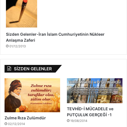
a
Sizden Gelenler-İran İslam Cumhuriyetinin Nükleer
Anlaşma Zaferi
01/12/2013
SİZDEN GELENLER
TEVHİD-İ MÜCADELE ve
PUTÇULUK GERÇEĞİ -1
Zulme Rıza Zulümdür
19/08/2014
02/12/2014