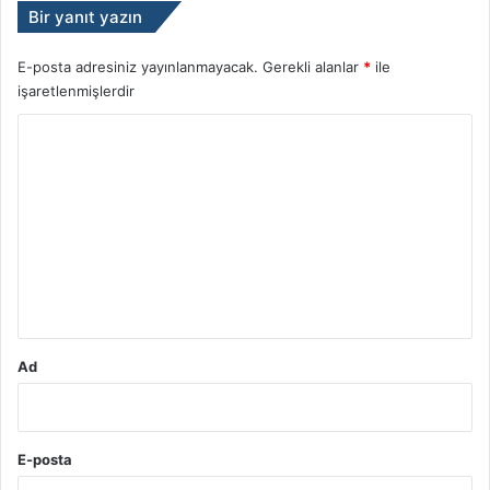
Bir yanıt yazın
E-posta adresiniz yayınlanmayacak.
Gerekli alanlar
*
ile
işaretlenmişlerdir
Y
o
r
u
m
*
Ad
E-posta