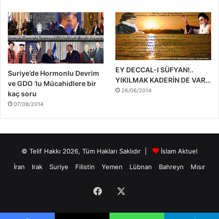
EY DECCAL-I SÜFYAN!..
Suriye’de Hormonlu Devrim
YIKILMAK KADERİN DE VAR…
ve GDO ‘lu Mücahidlere bir
26/06/2014
kaç soru
07/08/2014
© Telif Hakkı 2026, Tüm Hakları Saklıdır |
İslam Aktuel
İran
Irak
Suriye
Filistin
Yemen
Lübnan
Bahreyn
Mısır
Facebook
X