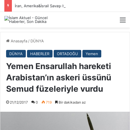
İran, Amerika&İsrail Savaşı Hakkında
M
Anasayfa
/
DÜNYA
DÜNYA
HABERLER
ORTADOĞU
Yemen
Yemen Ensarullah hareketi
Arabistan’ın askeri üssünü
Semud füzeleriyle vurdu
21/12/2017
0
719
Bir dakikadan az